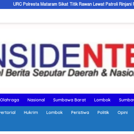
Mataram Sikat Titik Rawan Lewat Patroli Rinjani Presisi
Tali
Olahraga
Nasional
Sumbawa Barat
Lombok
Sumba
ertorial
Hukrim
Lombok
Peristiwa
Politik
Opini