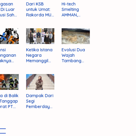
ugasan
Dari KSB
Hi-tech
i Di Luar
untuk Umat:
Smelting
tusi Sah
Rakorda MUI
AMMAN,
am
NTB dan
Jalan Mulus
pektif
Seruan
Indonesia
um
Kebangkitan
Rajai
nistrasi
Moral Para
Produsen
ara
Ulama
Tembaga
Dunia
nsi
Ketika Istana
Evolusi Dua
anganan
Negara
Wajah
aknya
Memanggil
Tambang
 Begal di
Arafat
Purba Batu
upaten
Hijau
bawa
t
a di Balik
Dampak Dari
 Tanggap
Segi
rat PT
Pemberdaya
AN
an Jika
Provinsi Pulau
Sumbawa
Terwujud