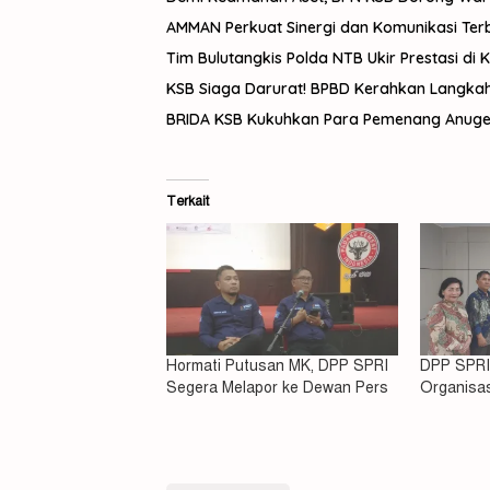
AMMAN Perkuat Sinergi dan Komunikasi Te
Tim Bulutangkis Polda NTB Ukir Prestasi di 
KSB Siaga Darurat! BPBD Kerahkan Langka
BRIDA KSB Kukuhkan Para Pemenang Anuger
Terkait
Pelaku
Asusila
Hormati Putusan MK, DPP SPRI
DPP SPRI
Nyaris 
Tiga K
Segera Melapor ke Dewan Pers
Organisa
Sekalig
Disidik
Dompu
Apresiasi