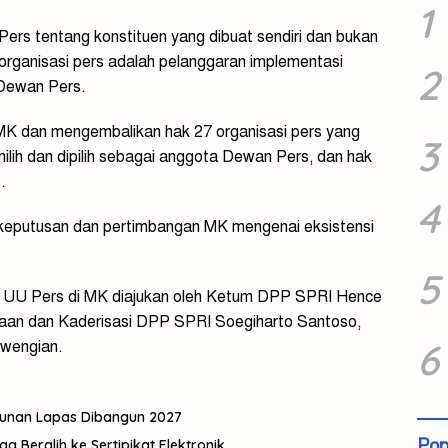
1
ers tentang konstituen yang dibuat sendiri dan bukan
organisasi pers adalah pelanggaran implementasi
2
 Dewan Pers.
K dan mengembalikan hak 27 organisasi pers yang
3
lih dan dipilih sebagai anggota Dewan Pers, dan hak
.
4
keputusan dan pertimbangan MK mengenai eksistensi
5
ri UU Pers di MK diajukan oleh Ketum DPP SPRI Hence
aan dan Kaderisasi DPP SPRI Soegiharto Santoso,
6
wengian.
gunan Lapas Dibangun 2027
Pop
Beralih ke Sertipikat Elektronik