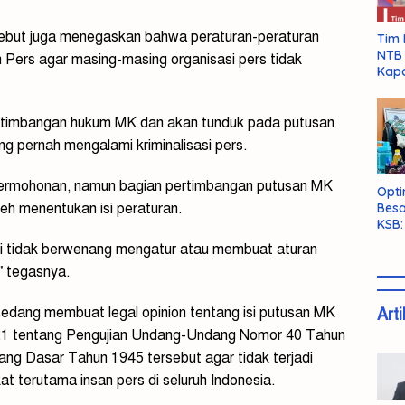
rsebut juga menegaskan bahwa peraturan-peraturan
Tim 
NTB 
an Pers agar masing-masing organisasi pers tidak
Kapo
timbangan hukum MK dan akan tunduk pada putusan
ng pernah mengalami kriminalisasi pers.
ermohonan, namun bagian pertimbangan putusan MK
Opti
Besa
h menentukan isi peraturan.
KSB:
Belu
rti tidak berwenang mengatur atau membuat aturan
” tegasnya.
sedang membuat legal opinion tentang isi putusan MK
Arti
1 tentang Pengujian Undang-Undang Nomor 40 Tahun
g Dasar Tahun 1945 tersebut agar tidak terjadi
 terutama insan pers di seluruh Indonesia.