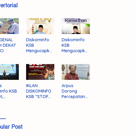
ertorial
GENAL
Diskominfo
Diskominfo
H DEKAT
KSB
KSB
CI
Mengucapka
Mengucapka
n Selamat
n Selamat
Hari Raya
Menjalankan
Idul Fitri 1446
Ibadah Puasa
H/2025 M
1446 H/2025
M
s
IKLAN
Arpus
info KSB
DISKOMINFO
Dorong
t,
KSB “STOP
Percepatan
ingnya
JUDI ONLINE”
Literasi
grasi
Masyarakat
a
KSB
ular Post