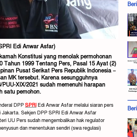
Ber
SPRI
Edi Anwar Asfar)
kamah Konstitusi yang menolak permohonan
 Tahun 1999 Tentang Pers, Pasal 15 Ayat (2)
pinan Pusat Serikat Pers Republik Indonesia –
san MK tersebut. Karena sesungguhnya
38/PUU-XIX/2021 sudah memenuhi harapan
h satu pemohon.
enderal DPP
SPRI
Edi Anwar Asfar melalui siaran pers
Ber
 di Jakarta. Sekjen DPP SPRI Edi Anwar Asfar
teri UU Pers sudah mengembalikan hak regulator
menyusun dan menentukan sendiri (swa regulasi)