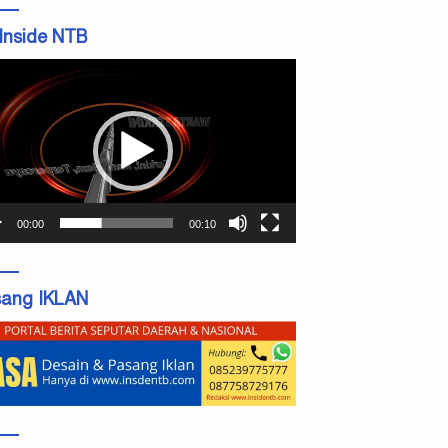
Inside NTB
tar
o
00:00
00:10
ang IKLAN