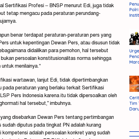
Pen
 Sertifikasi Profesi – BNSP menurut Edi, juga tidak
Polr
but tetap mengacu pada peraturan perundang-
Insti
Dal
 ujarnya.
Pers
Huk
apun benar terdapat peraturan-peraturan pers yang
Admi
rs untuk kepentingan Dewan Pers, atau disusun tidak
Neg
ebagaimana didalilkan para pemohon, hal tersebut
Urge
Pen
bukan persoalan konstitusionalitas norma sehingga
Mar
ntuk menilainya.“
Aksi
Kab
Sum
kasi wartawan, lanjut Edi, tidak dipertimbangkan
Bara
 pada peraturan yang berlaku terkait Sertifikasi
P Pers Indonesia karena itu tidak dipersoalkan oleh
Cerit
hormati hal tersebut,” imbuhnya.
Tim
Daru
AMM
s yang disebarkan Dewan Pers tentang pertimbangan
sudah diputus pada tingkat PN adalah kurang
i kompetensi adalah persoalan konkret yang sudah