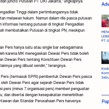
 dan juncto Putusan PT DKI Jakarta,” ungkapnya.
Adv
gadilan Tinggi dalam pertimbangannya tidak
n melawan hukum. Namun dalam rilis pasca putusan
nformasi tentang putusan di tingkat Pengadilan
lah membatalkan Putusan di tingkat PN, meskipun
MEN
LEBI
PT G
n Pers hanya satu atau single bar sebagaimana
oleh karena MK menegaskan Dewan Pers tidak boleh
ran Dewan Pers tentang Konstituen Dewan Pers
lainnya yang dibuat sendiri,” terangnya.
Kadi
Kom
si Pers (termasuk SPRI) pembentuk Dewan Pers pasca
Sebu
Pent
i oleh Dewan Pers agar sejarah Dewan Pers tidak
Inte
i pers (minus 7 organisasi pers) memberi penguatan
Dat
u, dan disertai dengan kesepakatan menerbitkan
artawan dan Standar Perusahaan Pers harusnya
Pop