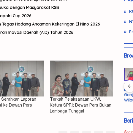
rbuka dengan Masyarakat KSB
K
Kapolri Cup 2026
N
h Tegas Hadang Ancaman Kekeringan El Nino 2026
Po
ah Inovasi Daerah (AID) Tahun 2026
Bre
Misteri
Polisi Ringkus
URC Polresta
Ban
Kematian
Kurir Ganja
Mataram
Ganj
 Serahkan Laporan
Terkait Pelaksanaan UKW,
Tewas,
Mahasiswi
Antarprovinsi
Sikat Titik
Wila
asus
Unram
di Pasaman
Rawan Lewat
Dibe
si ke Dewan Pers
Ketum SPRI: Dewan Pers Bukan
us
Terkuak,
Barat
Patroli Rinjani
KSB,
Lembaga Tunggal
 Polres
Pelaku
Presisi
Kilo
Ber
Pembunuhan
Bara
NDR
Disi
Ditangkap
Sept