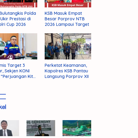
KSB Masuk Empat
Bulutangkis Polda
Besar Porprov NTB
Ukir Prestasi di
2026 Lampaui Target
lri Cup 2026
mis Target 3
Perketat Keamanan,
r, Sekjen KONI
Kapolres KSB Pantau
 “Perjuangan Kita
Langsung Porprov XII
m Selesai!”
kel