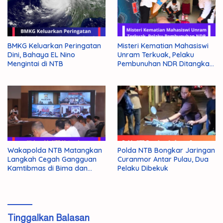
BMKG Keluarkan Peringatan
Misteri Kematian Mahasiswi
Dini, Bahaya EL Nino
Unram Terkuak, Pelaku
Mengintai di NTB
Pembunuhan NDR Ditangkap
Polisi
Wakapolda NTB Matangkan
Polda NTB Bongkar Jaringan
Langkah Cegah Gangguan
Curanmor Antar Pulau, Dua
Kamtibmas di Bima dan
Pelaku Dibekuk
Dompu
Tinggalkan Balasan