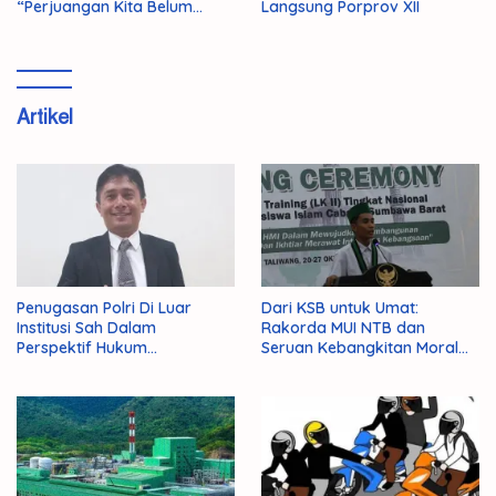
“Perjuangan Kita Belum
Langsung Porprov XII
Selesai!”
Artikel
Penugasan Polri Di Luar
Dari KSB untuk Umat:
Institusi Sah Dalam
Rakorda MUI NTB dan
Perspektif Hukum
Seruan Kebangkitan Moral
Administrasi Negara
Para Ulama