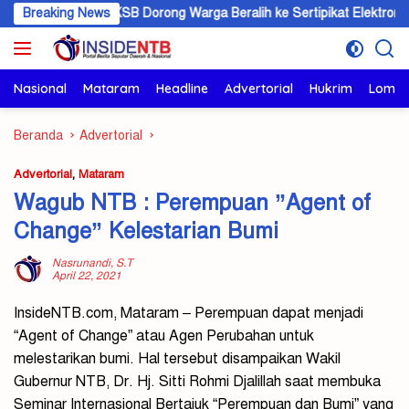
Langsung
BPN KSB Dorong Warga Beralih ke Sertipikat Elektronik
Breaking News
AM
ke
konten
Nasional
Mataram
Headline
Advertorial
Hukrim
Lomb
Beranda
Advertorial
Advertorial
,
Mataram
Wagub NTB : Perempuan ”Agent of
Change” Kelestarian Bumi
Nasrunandi, S.T
April 22, 2021
InsideNTB.com, Mataram – Perempuan dapat menjadi
“Agent of Change” atau Agen Perubahan untuk
melestarikan bumi. Hal tersebut disampaikan Wakil
Gubernur NTB, Dr. Hj. Sitti Rohmi Djalillah saat membuka
Seminar Internasional Bertajuk “Perempuan dan Bumi” yang