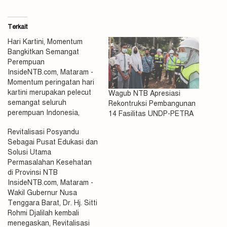
Terkait
Hari Kartini, Momentum
Bangkitkan Semangat
Perempuan
InsideNTB.com, Mataram -
Momentum peringatan hari
kartini merupakan pelecut
Wagub NTB Apresiasi
semangat seluruh
Rekontruksi Pembangunan
perempuan Indonesia,
14 Fasilitas UNDP-PETRA
karena perempuan
Revitalisasi Posyandu
sesungguhnya memiliki
Sebagai Pusat Edukasi dan
kesempatan yang sama
Solusi Utama
dengan laki-laki untuk
Permasalahan Kesehatan
berkiprah sesuai dengan
di Provinsi NTB
kompetensi yang dimiliki.
InsideNTB.com, Mataram -
Hal ini diungkapkan oleh
Wakil Gubernur Nusa
Wakil Gubernur NTB, Dr. Hj.
Tenggara Barat, Dr. Hj. Sitti
Sitti Rohmi Djalilah, dalam
Rohmi Djalilah kembali
rangka memperingati hari
menegaskan, Revitalisasi
kartini ke-143 bertajuk