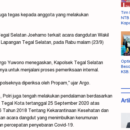
Tim 
i juga tegas kepada anggota yang melakukan
NTB 
Kapo
Tegal Selatan Joeharno terkait acara dangdutan Wakil
Lapangan Tegal Selatan, pada Rabu malam (23/9)
Opti
Argo Yuwono menegaskan, Kapolsek Tegal Selatan
Besa
nya untuk menjalani proses pemeriksaan internal.
KSB:
Belu
olseknya diperiksa oleh Propam,” ujar Argo.
 Polri juga tengah melakukan pendalaman berdasarkan
Arti
 Tegal Kota tertanggal 25 September 2020 atas
6 Tahun 2018 Tentang Kekarantinaan Kesehatan dan
an acara dangdut yang menimbulkan kerumunan
n percepatan penyebaran Covid-19.