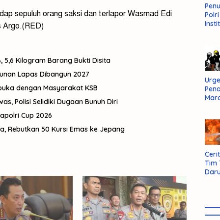
Pen
adap sepuluh orang saksi dan terlapor Wasmad Edi
Polr
Insti
s Argo.(RED)
Dal
Pers
Huk
Admi
 5,6 Kilogram Barang Bukti Disita
Neg
gunan Lapas Dibangun 2027
Urge
rbuka dengan Masyarakat KSB
Pen
Mar
, Polisi Selidiki Dugaan Bunuh Diri
Aksi
Kapolri Cup 2026
Kab
Sum
ma, Rebutkan 50 Kursi Emas ke Jepang
Bara
Cerit
Tim
Daru
AMM