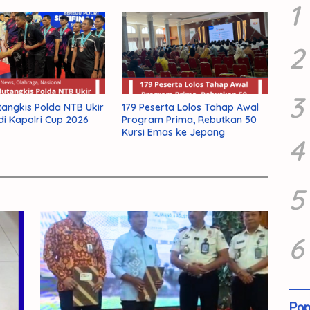
1
2
3
tangkis Polda NTB Ukir
179 Peserta Lolos Tahap Awal
 di Kapolri Cup 2026
Program Prima, Rebutkan 50
Kursi Emas ke Jepang
4
5
6
Pop