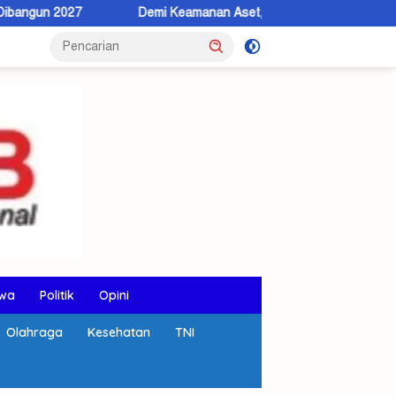
Demi Keamanan Aset, BPN KSB Dorong Warga Beralih ke Sertipika
wa
Politik
Opini
Olahraga
Kesehatan
TNI