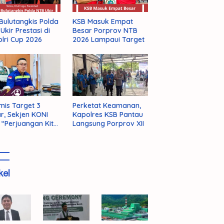
Bulutangkis Polda
KSB Masuk Empat
Ukir Prestasi di
Besar Porprov NTB
lri Cup 2026
2026 Lampaui Target
mis Target 3
Perketat Keamanan,
r, Sekjen KONI
Kapolres KSB Pantau
 “Perjuangan Kita
Langsung Porprov XII
m Selesai!”
kel