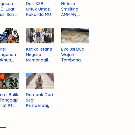
ugasan
Dari KSB
Hi-tech
i Di Luar
untuk Umat:
Smelting
tusi Sah
Rakorda MUI
AMMAN,
am
NTB dan
Jalan Mulus
pektif
Seruan
Indonesia
um
Kebangkitan
Rajai
nistrasi
Moral Para
Produsen
ara
Ulama
Tembaga
Dunia
nsi
Ketika Istana
Evolusi Dua
anganan
Negara
Wajah
aknya
Memanggil
Tambang
 Begal di
Arafat
Purba Batu
upaten
Hijau
bawa
t
a di Balik
Dampak Dari
 Tanggap
Segi
rat PT
Pemberdaya
AN
an Jika
Provinsi Pulau
Sumbawa
Terwujud