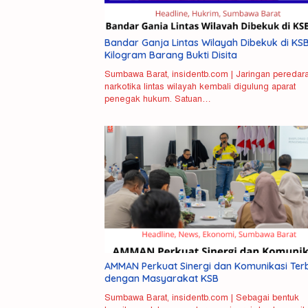
Bandar Ganja Lintas Wilayah Dibekuk di KSB
Kilogram Barang Bukti Disita
Sumbawa Barat, insidentb.com | Jaringan peredar
narkotika lintas wilayah kembali digulung aparat
penegak hukum. Satuan…
Misteri
Polisi 
Kematian
Kurir G
Mahasiswi
Antarpr
Unram
di Pas
Terkuak,
Barat
AMMAN Perkuat Sinergi dan Komunikasi Ter
Pelaku
dengan Masyarakat KSB
Pembunuhan
NDR
Sumbawa Barat, insidentb.com | Sebagai bentuk
Ditangkap