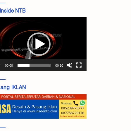
Inside NTB
tar
o
00:00
00:10
ang IKLAN