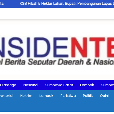
ah 5 Hektar Lahan, Bupati: Pembangunan Lapas Dibangun 2027
Olahraga
Nasional
Sumbawa Barat
Lombok
Sumba
ertorial
Hukrim
Lombok
Peristiwa
Politik
Opini