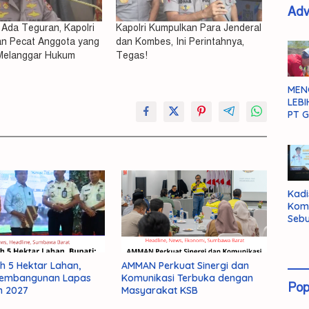
Adv
 Ada Teguran, Kapolri
Kapolri Kumpulkan Para Jenderal
an Pecat Anggota yang
dan Kombes, Ini Perintahnya,
 Melanggar Hukum
Tegas!
MEN
LEBI
PT G
Kadi
Kom
Sebu
Pent
Inte
Dat
h 5 Hektar Lahan,
AMMAN Perkuat Sinergi dan
 Pembangunan Lapas
Komunikasi Terbuka dengan
Pop
n 2027
Masyarakat KSB