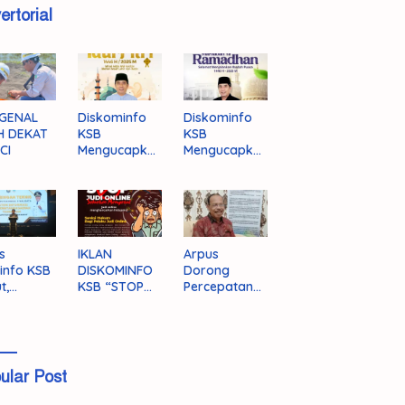
ertorial
GENAL
Diskominfo
Diskominfo
H DEKAT
KSB
KSB
CI
Mengucapka
Mengucapka
n Selamat
n Selamat
Hari Raya
Menjalankan
Idul Fitri 1446
Ibadah Puasa
H/2025 M
1446 H/2025
M
s
IKLAN
Arpus
info KSB
DISKOMINFO
Dorong
t,
KSB “STOP
Percepatan
ingnya
JUDI ONLINE”
Literasi
grasi
Masyarakat
a
KSB
ular Post