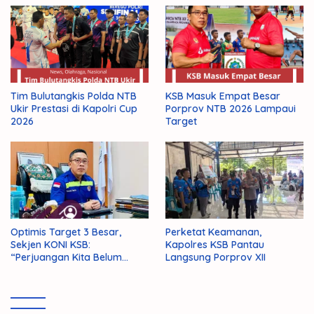
Tim Bulutangkis Polda NTB
KSB Masuk Empat Besar
Ukir Prestasi di Kapolri Cup
Porprov NTB 2026 Lampaui
2026
Target
Optimis Target 3 Besar,
Perketat Keamanan,
Sekjen KONI KSB:
Kapolres KSB Pantau
“Perjuangan Kita Belum
Langsung Porprov XII
Selesai!”