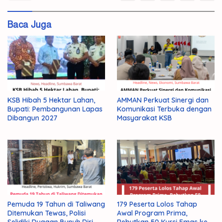
BPKP
Kejari
Baca Juga
KSB
Tunggu
KSB Hibah 5 Hektar Lahan,
AMMAN Perkuat Sinergi dan
Bupati: Pembangunan Lapas
Komunikasi Terbuka dengan
Dibangun 2027
Masyarakat KSB
Pemuda 19 Tahun di Taliwang
179 Peserta Lolos Tahap
Ditemukan Tewas, Polisi
Awal Program Prima,
Selidiki Dugaan Bunuh Diri
Rebutkan 50 Kursi Emas ke