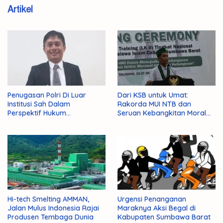
Artikel
Penugasan Polri Di Luar
Dari KSB untuk Umat:
Institusi Sah Dalam
Rakorda MUI NTB dan
Perspektif Hukum
Seruan Kebangkitan Moral
Administrasi Negara
Para Ulama
Hi-tech Smelting AMMAN,
Urgensi Penanganan
Jalan Mulus Indonesia Rajai
Maraknya Aksi Begal di
Produsen Tembaga Dunia
Kabupaten Sumbawa Barat