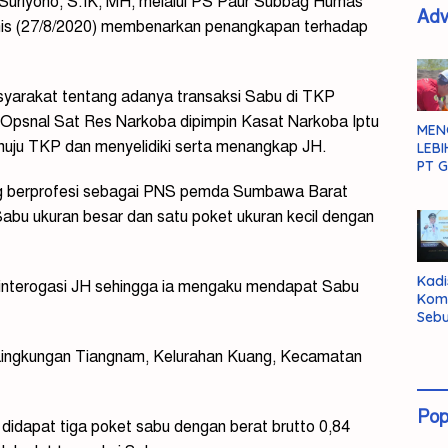
riyono, S.IK, MH, melalui PS Paur Subbag Humas
Adv
amis (27/8/2020) membenarkan penangkapan terhadap
asyarakat tentang adanya transaksi Sabu di TKP
im Opsnal Sat Res Narkoba dipimpin Kasat Narkoba Iptu
MEN
nuju TKP dan menyelidiki serta menangkap JH.
LEBI
PT G
g berprofesi sebagai PNS pemda Sumbawa Barat
Sabu ukuran besar dan satu poket ukuran kecil dengan
Kadi
interogasi JH sehingga ia mengaku mendapat Sabu
Kom
Sebu
Pent
Inte
 Lingkungan Tiangnam, Kelurahan Kuang, Kecamatan
Dat
Pop
 didapat tiga poket sabu dengan berat brutto 0,84