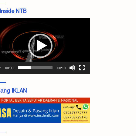
Inside NTB
tar
o
00:00
00:10
ang IKLAN