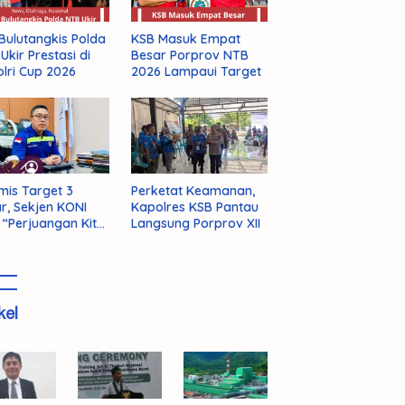
Bulutangkis Polda
KSB Masuk Empat
Ukir Prestasi di
Besar Porprov NTB
lri Cup 2026
2026 Lampaui Target
mis Target 3
Perketat Keamanan,
r, Sekjen KONI
Kapolres KSB Pantau
 “Perjuangan Kita
Langsung Porprov XII
m Selesai!”
kel