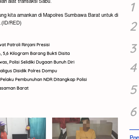
lah alat transaksi Sabu.
1
sung kita amankan di Mapolres Sumbawa Barat untuk di
2
i.(ID/RED)
3
 Patroli Rinjani Presisi
 5,6 Kilogram Barang Bukti Disita
, Polisi Selidiki Dugaan Bunuh Diri
4
aligus Disidik Polres Dompu
 Pelaku Pembunuhan NDR Ditangkap Polisi
5
 Pasaman Barat
6
Pop