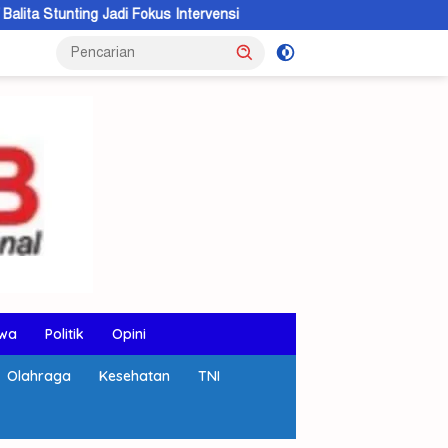
kus Intervensi
Bandar Ganja Lintas Wilayah Dibekuk di KSB, 
wa
Politik
Opini
Olahraga
Kesehatan
TNI