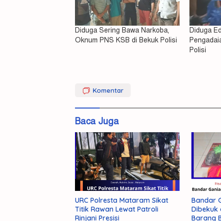
Diduga Sering Bawa Narkoba,
Diduga E
Oknum PNS KSB di Bekuk Polisi
Pengadaia
Polisi
Diciduk
Komentar
Narkoba
Oknum
Baca Juga
PNS
KSB
Pelaku
Asusila
Polisi
Nyaris 
Tiga K
Sekalig
Disidik
URC Polresta Mataram Sikat
Bandar G
Dompu
Titik Rawan Lewat Patroli
Dibekuk 
Rinjani Presisi
Barang B