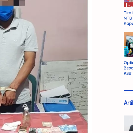
Tim 
NTB 
Kapo
Opti
Besa
KSB:
Belu
Arti