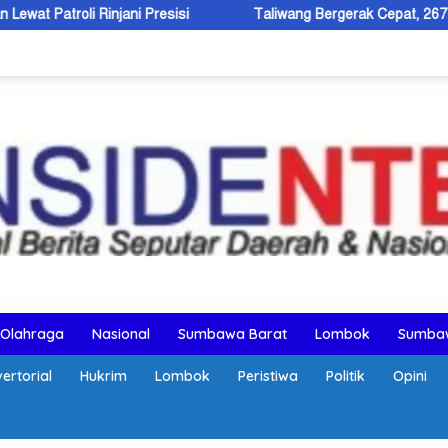
resisi
Taliwang Bergerak Cepat, 267 Balita Stunting Jadi Fo
Olahraga
Nasional
Sumbawa Barat
Lombok
Sumba
ertorial
Hukrim
Lombok
Peristiwa
Politik
Opini