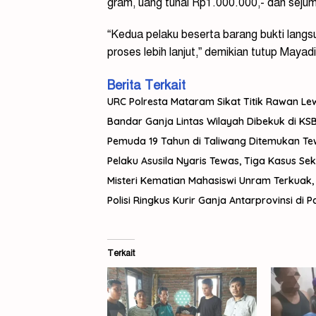
gram, uang tunai Rp1.000.000,- dan sejum
“Kedua pelaku beserta barang bukti lang
proses lebih lanjut,” demikian tutup Mayad
Berita Terkait
URC Polresta Mataram Sikat Titik Rawan Lewat
Bandar Ganja Lintas Wilayah Dibekuk di KSB,
Pemuda 19 Tahun di Taliwang Ditemukan Tewas
Pelaku Asusila Nyaris Tewas, Tiga Kasus Sek
Misteri Kematian Mahasiswi Unram Terkuak,
Polisi Ringkus Kurir Ganja Antarprovinsi di
Terkait