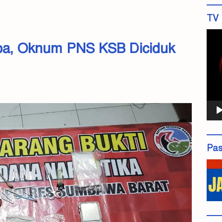
TV 
Pemu
ba, Oknum PNS KSB Diciduk
Vide
Pas