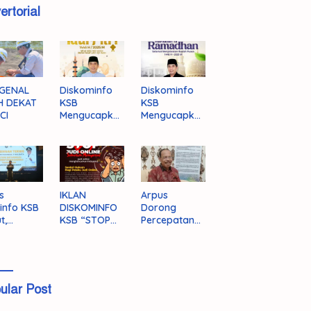
ertorial
GENAL
Diskominfo
Diskominfo
H DEKAT
KSB
KSB
CI
Mengucapka
Mengucapka
n Selamat
n Selamat
Hari Raya
Menjalankan
Idul Fitri 1446
Ibadah Puasa
H/2025 M
1446 H/2025
M
s
IKLAN
Arpus
info KSB
DISKOMINFO
Dorong
t,
KSB “STOP
Percepatan
ingnya
JUDI ONLINE”
Literasi
grasi
Masyarakat
a
KSB
ular Post