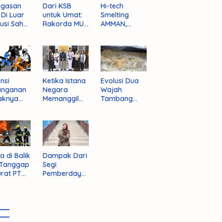
ugasan
Dari KSB
Hi-tech
i Di Luar
untuk Umat:
Smelting
tusi Sah
Rakorda MUI
AMMAN,
am
NTB dan
Jalan Mulus
pektif
Seruan
Indonesia
um
Kebangkitan
Rajai
nistrasi
Moral Para
Produsen
ara
Ulama
Tembaga
Dunia
nsi
Ketika Istana
Evolusi Dua
anganan
Negara
Wajah
aknya
Memanggil
Tambang
 Begal di
Arafat
Purba Batu
upaten
Hijau
bawa
t
a di Balik
Dampak Dari
 Tanggap
Segi
rat PT
Pemberdaya
AN
an Jika
Provinsi Pulau
Sumbawa
Terwujud