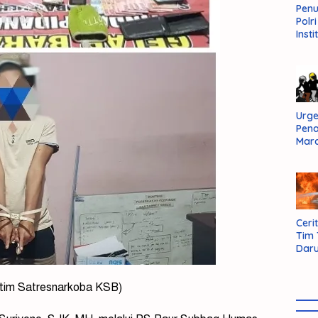
Pen
Polr
Insti
Dal
Pers
Huk
Admi
Neg
Urge
Pen
Mar
Aksi
Kab
Sum
Bara
Cerit
Tim
Daru
AMM
n tim Satresnarkoba KSB)