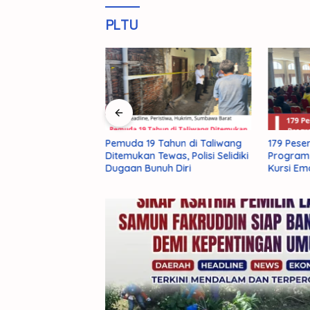
PLTU
at Sinergi dan
Pemuda 19 Tahun di Taliwang
179 Pese
 Terbuka dengan
Ditemukan Tewas, Polisi Selidiki
Program 
 KSB
Dugaan Bunuh Diri
Kursi Em