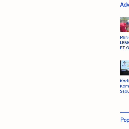
Adv
MEN
LEBI
PT G
Kadi
Kom
Sebu
Pent
Inte
Dat
Pop