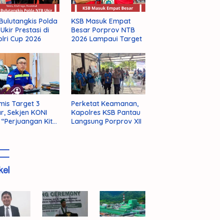
Bulutangkis Polda
KSB Masuk Empat
Ukir Prestasi di
Besar Porprov NTB
lri Cup 2026
2026 Lampaui Target
mis Target 3
Perketat Keamanan,
r, Sekjen KONI
Kapolres KSB Pantau
 “Perjuangan Kita
Langsung Porprov XII
m Selesai!”
kel