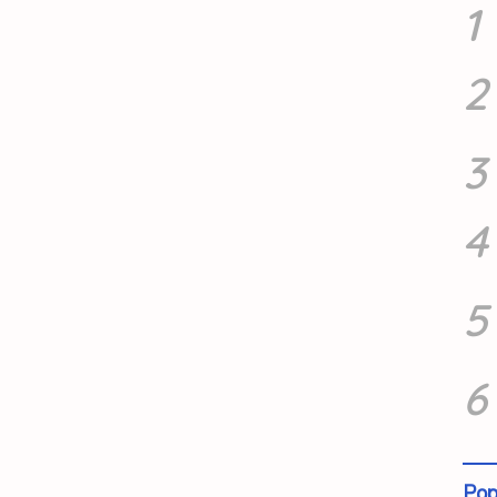
1
2
3
4
5
6
Pop