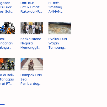
ugasan
Dari KSB
Hi-tech
i Di Luar
untuk Umat:
Smelting
tusi Sah
Rakorda MUI
AMMAN,
am
NTB dan
Jalan Mulus
pektif
Seruan
Indonesia
um
Kebangkitan
Rajai
nistrasi
Moral Para
Produsen
ara
Ulama
Tembaga
Dunia
nsi
Ketika Istana
Evolusi Dua
anganan
Negara
Wajah
aknya
Memanggil
Tambang
 Begal di
Arafat
Purba Batu
upaten
Hijau
bawa
t
a di Balik
Dampak Dari
 Tanggap
Segi
rat PT
Pemberdaya
AN
an Jika
Provinsi Pulau
Sumbawa
Terwujud