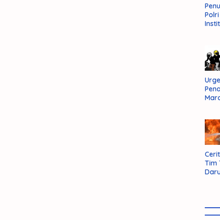
Pen
Polr
Insti
Dal
Pers
Huk
Admi
Neg
Urge
Pen
Mar
Aksi
Kab
Sum
Bara
Cerit
Tim
Daru
AMM