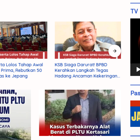
TV 
Pemu
Vide
rta Lolos Tahap Awal
KSB Siaga Darurat! BPBD
BRID
Prima, Rebutkan 50
Kerahkan Langkah Tegas
Peme
as ke Jepang
Hadang Ancaman Kekeringan
Daera
El Nino 2026
Pas