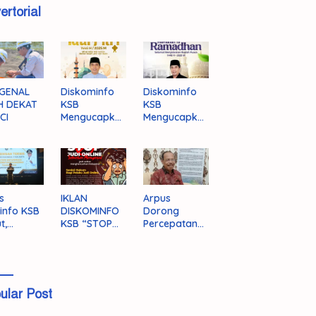
ertorial
GENAL
Diskominfo
Diskominfo
H DEKAT
KSB
KSB
CI
Mengucapka
Mengucapka
n Selamat
n Selamat
Hari Raya
Menjalankan
Idul Fitri 1446
Ibadah Puasa
H/2025 M
1446 H/2025
M
s
IKLAN
Arpus
info KSB
DISKOMINFO
Dorong
t,
KSB “STOP
Percepatan
ingnya
JUDI ONLINE”
Literasi
grasi
Masyarakat
a
KSB
ular Post