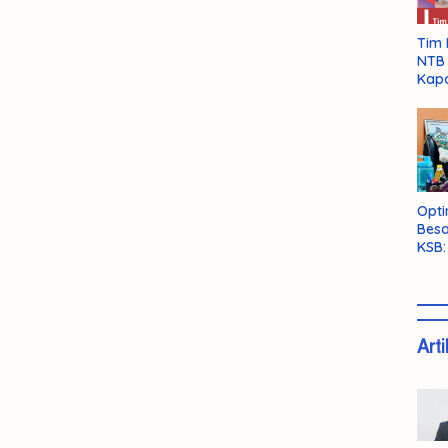
Tim 
NTB 
Kapo
Opti
Besa
KSB:
Belu
Arti