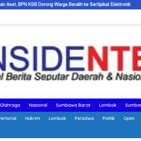
Dorong Warga Beralih ke Sertipikat Elektronik
AMMAN Perk
Olahraga
Nasional
Sumbawa Barat
Lombok
Sumba
ertorial
Hukrim
Lombok
Peristiwa
Politik
Opini