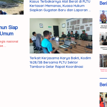
Kasus Terbakarnya Alat Berat di PLTU
Ber
Kertasari Memanas, Kuasa Hukum
Siapkan Gugatan Baru dan Laporan ke
Ombudsman
mun Siap
n Umum
egis nasional
ase…
Terkait Kerjasama Karya Bakti, Kodim
1628/SB Bersama PLTU Sektor
Tambora Gelar Rapat Koordinasi
Ber