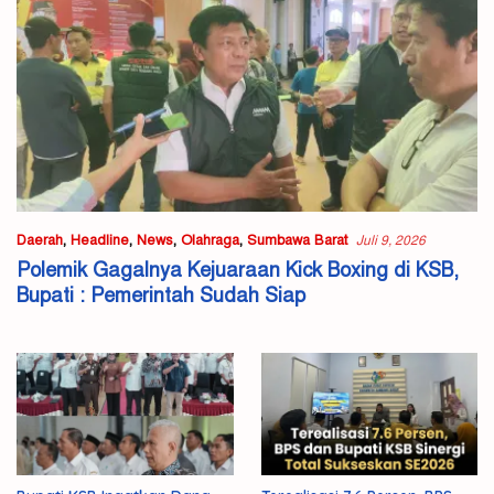
Daerah
,
Headline
,
News
,
Olahraga
,
Sumbawa Barat
Juli 9, 2026
Polemik Gagalnya Kejuaraan Kick Boxing di KSB,
Bupati : Pemerintah Sudah Siap