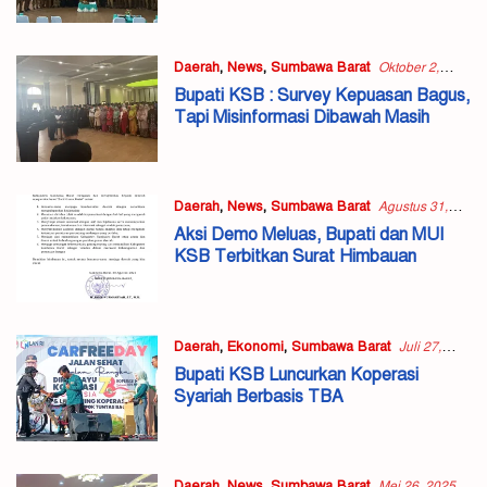
Daerah
,
News
,
Sumbawa Barat
Oktober 2,
2025
Bupati KSB : Survey Kepuasan Bagus,
Tapi Misinformasi Dibawah Masih
Daerah
,
News
,
Sumbawa Barat
Agustus 31,
2025
Aksi Demo Meluas, Bupati dan MUI
KSB Terbitkan Surat Himbauan
Daerah
,
Ekonomi
,
Sumbawa Barat
Juli 27,
2025
Bupati KSB Luncurkan Koperasi
Syariah Berbasis TBA
Daerah
,
News
,
Sumbawa Barat
Mei 26, 2025