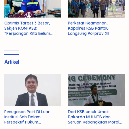
Optimis Target 3 Besar,
Perketat Keamanan,
Sekjen KONI KSB:
Kapolres KSB Pantau
“Perjuangan Kita Belum
Langsung Porprov XII
Selesai!”
Artikel
Penugasan Polri Di Luar
Dari KSB untuk Umat:
Institusi Sah Dalam
Rakorda MUI NTB dan
Perspektif Hukum
Seruan Kebangkitan Moral
Administrasi Negara
Para Ulama