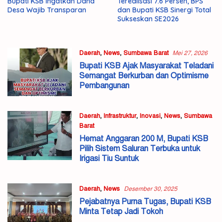
Bupati KSB Ingatkan Dana
Terealisasi 7.6 Persen, BPS
Desa Wajib Transparan
dan Bupati KSB Sinergi Total
Sukseskan SE2026
Daerah
,
News
,
Sumbawa Barat
Mei 27, 2026
Bupati KSB Ajak Masyarakat Teladani
Semangat Berkurban dan Optimisme
Pembangunan
Daerah
,
Infrastruktur
,
Inovasi
,
News
,
Sumbawa
Barat
Februari 12, 2026
Hemat Anggaran 200 M, Bupati KSB
Pilih Sistem Saluran Terbuka untuk
Irigasi Tiu Suntuk
Daerah
,
News
Desember 30, 2025
Pejabatnya Purna Tugas, Bupati KSB
Minta Tetap Jadi Tokoh