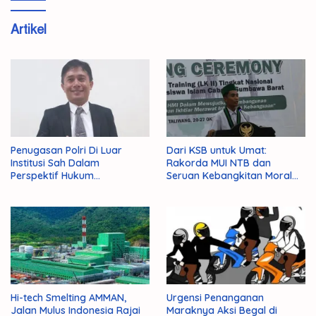
Artikel
Penugasan Polri Di Luar
Dari KSB untuk Umat:
Institusi Sah Dalam
Rakorda MUI NTB dan
Perspektif Hukum
Seruan Kebangkitan Moral
Administrasi Negara
Para Ulama
Hi-tech Smelting AMMAN,
Urgensi Penanganan
Jalan Mulus Indonesia Rajai
Maraknya Aksi Begal di