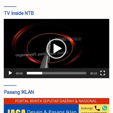
TV Inside NTB
Pemutar
Video
00:00
00:10
Pasang IKLAN