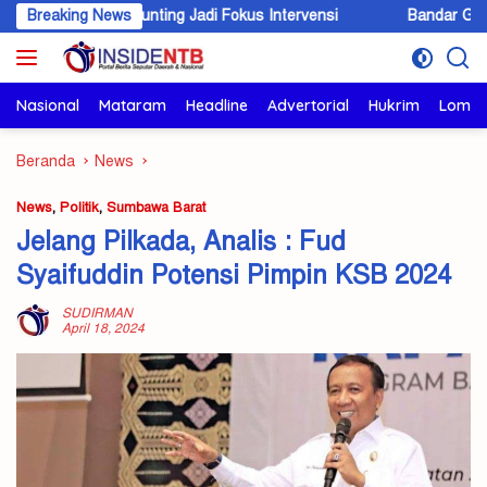
Langsung
ita Stunting Jadi Fokus Intervensi
Breaking News
Bandar Ganja Lintas Wilay
ke
konten
Nasional
Mataram
Headline
Advertorial
Hukrim
Lomb
Beranda
News
News
,
Politik
,
Sumbawa Barat
Jelang Pilkada, Analis : Fud
Syaifuddin Potensi Pimpin KSB 2024
SUDIRMAN
April 18, 2024