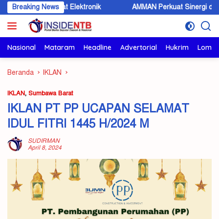
Langsung
tipikat Elektronik
Breaking News
AMMAN Perkuat Sinergi dan Komunikasi
ke
konten
Nasional
Mataram
Headline
Advertorial
Hukrim
Lomb
Beranda
IKLAN
IKLAN
,
Sumbawa Barat
IKLAN PT PP UCAPAN SELAMAT
IDUL FITRI 1445 H/2024 M
SUDIRMAN
April 8, 2024