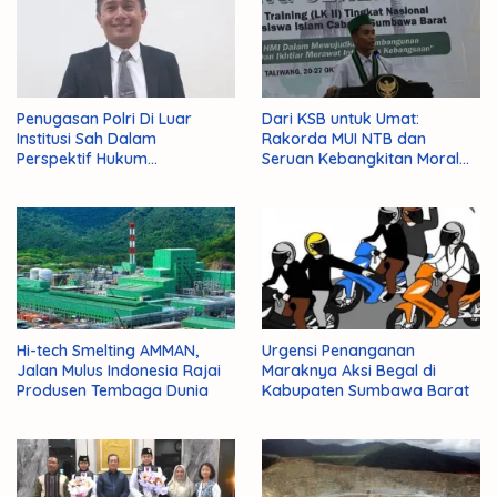
Penugasan Polri Di Luar
Dari KSB untuk Umat:
Institusi Sah Dalam
Rakorda MUI NTB dan
Perspektif Hukum
Seruan Kebangkitan Moral
Administrasi Negara
Para Ulama
Hi-tech Smelting AMMAN,
Urgensi Penanganan
Jalan Mulus Indonesia Rajai
Maraknya Aksi Begal di
Produsen Tembaga Dunia
Kabupaten Sumbawa Barat