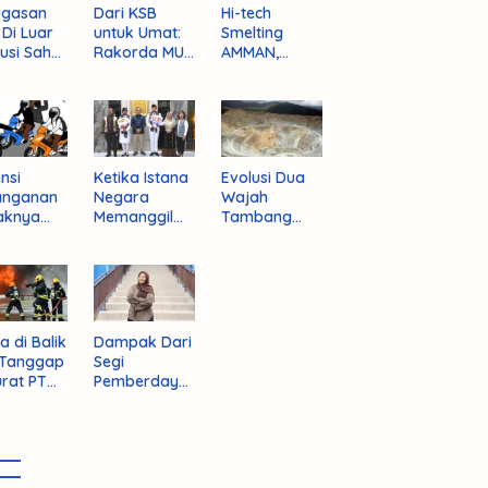
ugasan
Dari KSB
Hi-tech
i Di Luar
untuk Umat:
Smelting
tusi Sah
Rakorda MUI
AMMAN,
am
NTB dan
Jalan Mulus
pektif
Seruan
Indonesia
um
Kebangkitan
Rajai
nistrasi
Moral Para
Produsen
ara
Ulama
Tembaga
Dunia
nsi
Ketika Istana
Evolusi Dua
anganan
Negara
Wajah
aknya
Memanggil
Tambang
 Begal di
Arafat
Purba Batu
upaten
Hijau
bawa
t
a di Balik
Dampak Dari
 Tanggap
Segi
rat PT
Pemberdaya
AN
an Jika
Provinsi Pulau
Sumbawa
Terwujud