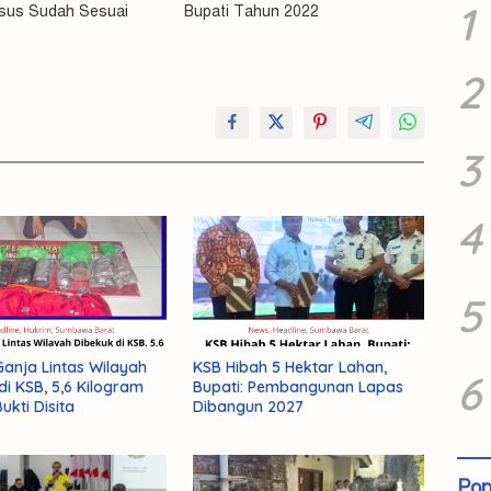
1
nsus Sudah Sesuai
Bupati Tahun 2022
2
3
4
5
anja Lintas Wilayah
KSB Hibah 5 Hektar Lahan,
6
di KSB, 5,6 Kilogram
Bupati: Pembangunan Lapas
ukti Disita
Dibangun 2027
Pop