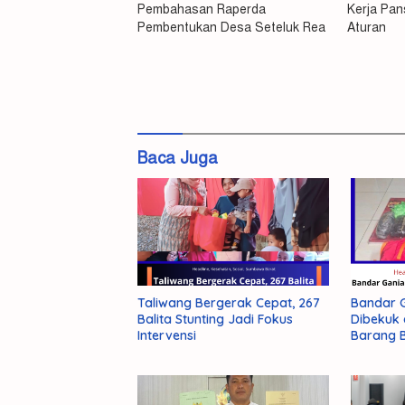
Pembahasan Raperda
Kerja Pa
Pembentukan Desa Seteluk Rea
Aturan
#Pansus
1
DPRD
KSB
Baca Juga
Kawal
Raperda
Taliwang Bergerak Cepat, 267
Bandar G
Balita Stunting Jadi Fokus
Dibekuk 
Intervensi
Barang B