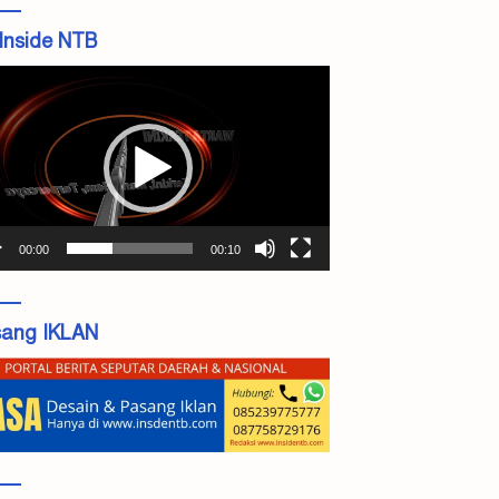
Inside NTB
tar
o
00:00
00:10
ang IKLAN