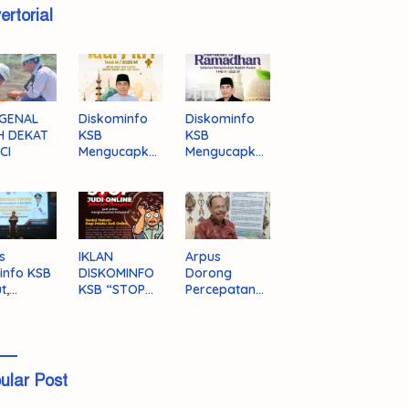
ertorial
GENAL
Diskominfo
Diskominfo
H DEKAT
KSB
KSB
CI
Mengucapka
Mengucapka
n Selamat
n Selamat
Hari Raya
Menjalankan
Idul Fitri 1446
Ibadah Puasa
H/2025 M
1446 H/2025
M
s
IKLAN
Arpus
info KSB
DISKOMINFO
Dorong
t,
KSB “STOP
Percepatan
ingnya
JUDI ONLINE”
Literasi
grasi
Masyarakat
a
KSB
ular Post