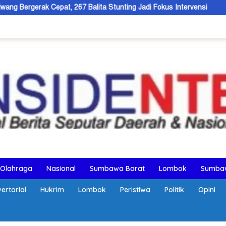
 267 Balita Stunting Jadi Fokus Intervensi
Bandar Ganja Lin
Olahraga
Nasional
Sumbawa Barat
Lombok
Sumba
ertorial
Hukrim
Lombok
Peristiwa
Politik
Opini