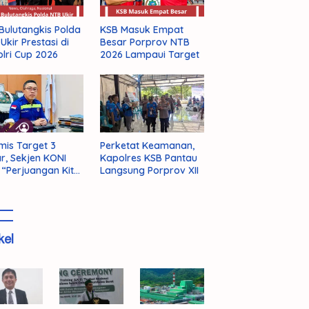
Bulutangkis Polda
KSB Masuk Empat
Ukir Prestasi di
Besar Porprov NTB
lri Cup 2026
2026 Lampaui Target
mis Target 3
Perketat Keamanan,
r, Sekjen KONI
Kapolres KSB Pantau
 “Perjuangan Kita
Langsung Porprov XII
m Selesai!”
kel