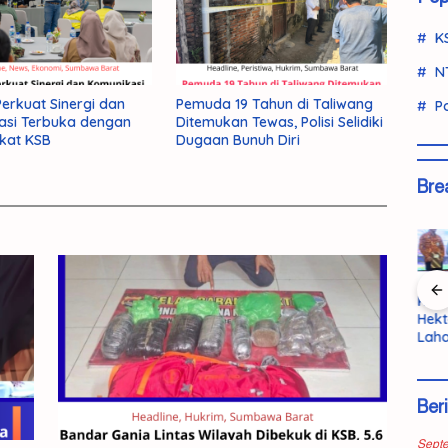
K
N
rkuat Sinergi dan
Pemuda 19 Tahun di Taliwang
Po
asi Terbuka dengan
Ditemukan Tewas, Polisi Selidiki
kat KSB
Dugaan Bunuh Diri
Bre
Polisi Ringkus
Pemda KSB
Bandar
KSB 
an
Kurir Ganja
Terbuka
Ganja Lintas
Hekt
swi
Antarprovinsi
pada Kritik
Wilayah
Laha
di Pasaman
untuk
Dibekuk di
Bupa
,
Barat
Evaluasi
KSB, 5,6
Pem
Kinerja
Kilogram
n La
Ber
nuhan
Barang Bukti
Dib
Disita
202
kap
Sept