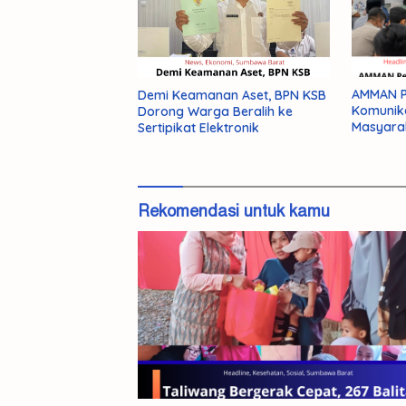
AMMAN Pe
Demi Keamanan Aset, BPN KSB
Komunik
Dorong Warga Beralih ke
Masyara
Sertipikat Elektronik
Rekomendasi untuk kamu
Misteri
Kemati
Mahasi
Unram
Terkuak
Pelaku
Pembu
NDR
Ditang