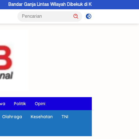
tas Wilayah Dibekuk di KSB, 5,6 Kilogram Barang Bukti Disita
wa
Politik
Opini
Olahraga
Kesehatan
TNI