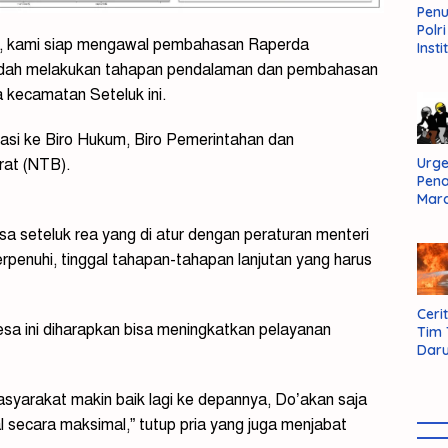
Pen
Polr
1, kami siap mengawal pembahasan Raperda
Insti
Dal
udah melakukan tahapan pendalaman dan pembahasan
Pers
a kecamatan Seteluk ini.
Huk
Admi
Neg
asi ke Biro Hukum, Biro Pemerintahan dan
Urge
at (NTB).
Pen
Mar
Aksi
 seteluk rea yang di atur dengan peraturan menteri
Kab
Sum
rpenuhi, tinggal tahapan-tahapan lanjutan yang harus
Bara
Cerit
sa ini diharapkan bisa meningkatkan pelayanan
Tim
Daru
AMM
yarakat makin baik lagi ke depannya, Do’akan saja
l secara maksimal,” tutup pria yang juga menjabat