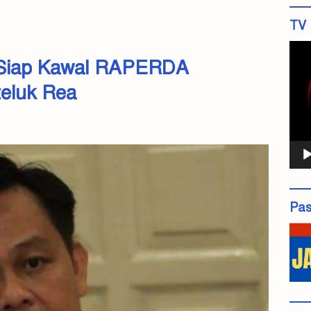
TV 
Pemu
Siap Kawal RAPERDA
Vide
eluk Rea
Pas