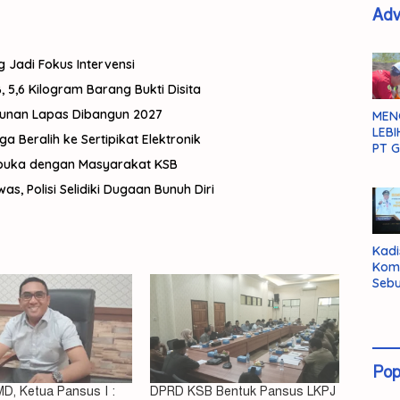
Adv
g Jadi Fokus Intervensi
 5,6 Kilogram Barang Bukti Disita
gunan Lapas Dibangun 2027
MEN
LEBI
Beralih ke Sertipikat Elektronik
PT G
rbuka dengan Masyarakat KSB
, Polisi Selidiki Dugaan Bunuh Diri
Kadi
Kom
Sebu
Pent
Inte
Dat
Pop
D, Ketua Pansus I :
DPRD KSB Bentuk Pansus LKPJ