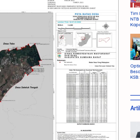
Tim 
NTB 
Kapo
Opti
Besa
KSB:
Belu
Arti