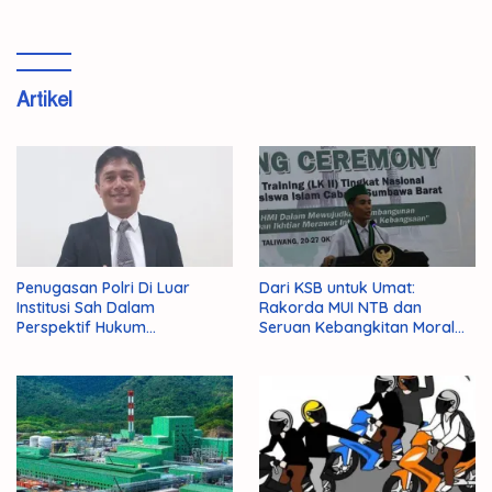
Selesai!”
Artikel
Penugasan Polri Di Luar
Dari KSB untuk Umat:
Institusi Sah Dalam
Rakorda MUI NTB dan
Perspektif Hukum
Seruan Kebangkitan Moral
Administrasi Negara
Para Ulama