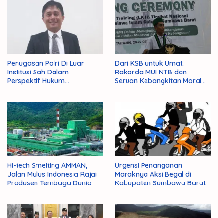
Penugasan Polri Di Luar
Dari KSB untuk Umat:
Institusi Sah Dalam
Rakorda MUI NTB dan
Perspektif Hukum
Seruan Kebangkitan Moral
Administrasi Negara
Para Ulama
Hi-tech Smelting AMMAN,
Urgensi Penanganan
Jalan Mulus Indonesia Rajai
Maraknya Aksi Begal di
Produsen Tembaga Dunia
Kabupaten Sumbawa Barat