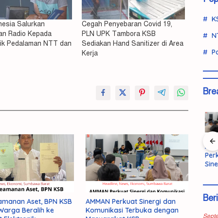
K
nesia Salurkan
Cegah Penyebaran Covid 19,
n Radio Kepada
PLN UPK Tambora KSB
N
dik Pedalaman NTT dan
Sediakan Hand Sanitizer di Area
Po
Kerja
Bre
Ringkus
Pemda KSB
Bandar
KSB Hibah 5
AMM
anja
Terbuka
Ganja Lintas
Hektar
Perk
ovinsi
pada Kritik
Wilayah
Lahan,
Sine
aman
untuk
Dibekuk di
Bupati:
Kom
Evaluasi
KSB, 5,6
Pembanguna
Ter
Kinerja
Kilogram
n Lapas
den
Ber
Barang Bukti
Dibangun
Mas
amanan Aset, BPN KSB
AMMAN Perkuat Sinergi dan
Disita
2027
KSB
arga Beralih ke
Komunikasi Terbuka dengan
Sept