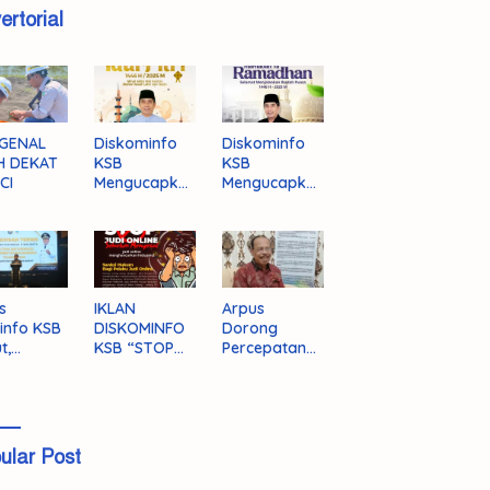
ertorial
GENAL
Diskominfo
Diskominfo
H DEKAT
KSB
KSB
CI
Mengucapka
Mengucapka
n Selamat
n Selamat
Hari Raya
Menjalankan
Idul Fitri 1446
Ibadah Puasa
H/2025 M
1446 H/2025
M
s
IKLAN
Arpus
info KSB
DISKOMINFO
Dorong
t,
KSB “STOP
Percepatan
ingnya
JUDI ONLINE”
Literasi
grasi
Masyarakat
a
KSB
ular Post