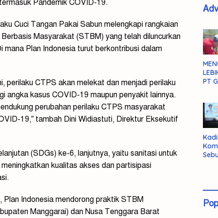
 termasuk Pandemik COVID-19.
Adv
aku Cuci Tangan Pakai Sabun melengkapi rangkaian
l Berbasis Masyarakat (STBM) yang telah diluncurkan
 mana Plan Indonesia turut berkontribusi dalam
MEN
LEBI
PT G
, perilaku CTPS akan melekat dan menjadi perilaku
gi angka kasus COVID-19 maupun penyakit lainnya.
 mendukung perubahan perilaku CTPS masyarakat
VID-19,” tambah Dini Widiastuti, Direktur Eksekutif
Kadi
Kom
njutan (SDGs) ke-6, lanjutnya, yaitu sanitasi untuk
Sebu
Pent
meningkatkan kualitas akses dan partisipasi
Inte
si.
Dat
, Plan Indonesia mendorong praktik STBM
Pop
Kabupaten Manggarai) dan Nusa Tenggara Barat