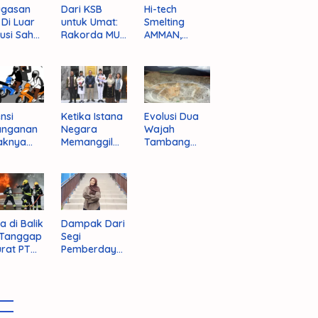
ugasan
Dari KSB
Hi-tech
i Di Luar
untuk Umat:
Smelting
tusi Sah
Rakorda MUI
AMMAN,
am
NTB dan
Jalan Mulus
pektif
Seruan
Indonesia
um
Kebangkitan
Rajai
nistrasi
Moral Para
Produsen
ara
Ulama
Tembaga
Dunia
nsi
Ketika Istana
Evolusi Dua
anganan
Negara
Wajah
aknya
Memanggil
Tambang
 Begal di
Arafat
Purba Batu
upaten
Hijau
bawa
t
a di Balik
Dampak Dari
 Tanggap
Segi
rat PT
Pemberdaya
AN
an Jika
Provinsi Pulau
Sumbawa
Terwujud