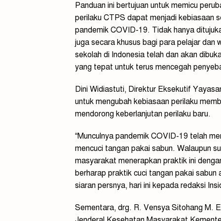
Panduan ini bertujuan untuk memicu perub
perilaku CTPS dapat menjadi kebiasaan seh
pandemik COVID-19. Tidak hanya ditujuk
juga secara khusus bagi para pelajar dan 
sekolah di Indonesia telah dan akan dib
yang tepat untuk terus mencegah penye
Dini Widiastuti, Direktur Eksekutif Yayas
untuk mengubah kebiasaan perilaku memb
mendorong keberlanjutan perilaku baru.
“Munculnya pandemik COVID-19 telah men
mencuci tangan pakai sabun. Walaupun su
masyarakat menerapkan praktik ini dengan 
berharap praktik cuci tangan pakai sabun 
siaran persnya, hari ini kepada redaksi I
Sementara, drg. R. Vensya Sitohang M. Ep
Jenderal Kesehatan Masyarakat Kementer