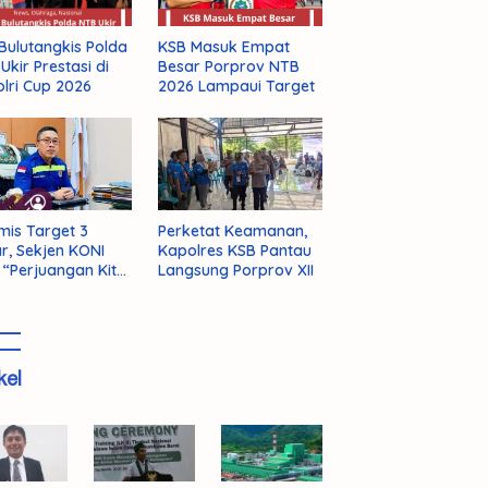
KSB Masuk Empat
Bulutangkis Polda
Besar Porprov NTB
Ukir Prestasi di
2026 Lampaui Target
lri Cup 2026
mis Target 3
Perketat Keamanan,
r, Sekjen KONI
Kapolres KSB Pantau
 “Perjuangan Kita
Langsung Porprov XII
m Selesai!”
kel