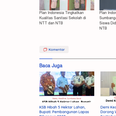
Plan Indonesia Tingkatkan
Plan Indo
Kualitas Sanitasi Sekolah di
Sumbanga
NTT dan NTB
Siswa Di
NTB
Gaungkan
Komentar
Indonesia
Kembali
Baca Juga
Plan
Misteri
Polisi 
Kematian
Kurir G
Mahasiswi
Antarpr
Unram
di Pas
Terkuak,
Barat
Pelaku
Pembunuhan
KSB Hibah 5 Hektar Lahan,
Demi Ke
NDR
Bupati: Pembangunan Lapas
Dorong W
Ditangkap