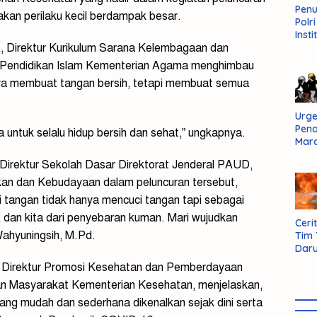
Pen
an perilaku kecil berdampak besar.
Polr
Insti
, Direktur Kurikulum Sarana Kelembagaan dan
Dal
Pers
l Pendidikan Islam Kementerian Agama menghimbau
Huk
ya membuat tangan bersih, tetapi membuat semua
Admi
Neg
Urge
Pen
ntuk selalu hidup bersih dan sehat,” ungkapnya.
Mar
Aksi
 Direktur Sekolah Dasar Direktorat Jenderal PAUD,
Kab
Sum
kan dan Kebudayaan dalam peluncuran tersebut,
Bara
 tangan tidak hanya mencuci tangan tapi sebagai
 dan kita dari penyebaran kuman. Mari wujudkan
Cerit
 Wahyuningsih, M.Pd.
Tim
Daru
AMM
O, Direktur Promosi Kesehatan dan Pemberdayaan
an Masyarakat Kementerian Kesehatan, menjelaskan,
ang mudah dan sederhana dikenalkan sejak dini serta