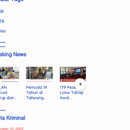
SB
TB
lisi
aking News
Pemuda 19
179 Peserta
KSB Siaga
B
AN
Tahun di
Lolos Tahap
Darurat!
K
uat
Taliwang
Awal
BPBD
P
rgi dan
Ditemukan
Program
Kerahkan
P
unikasi
Tewas, Polisi
Prima,
Langkah
A
buka
Selidiki
Rebutkan 50
Tegas
I
gan
ita Kriminal
Dugaan
Kursi Emas
Hadang
D
yarakat
Bunuh Diri
ke Jepang
Ancaman
T
Kekeringan El
ember 10, 2025