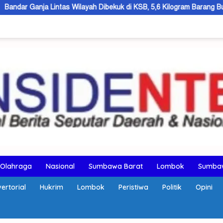
s Wilayah Dibekuk di KSB, 5,6 Kilogram Barang Bukti Disita
K
Olahraga
Nasional
Sumbawa Barat
Lombok
Sumba
ertorial
Hukrim
Lombok
Peristiwa
Politik
Opini