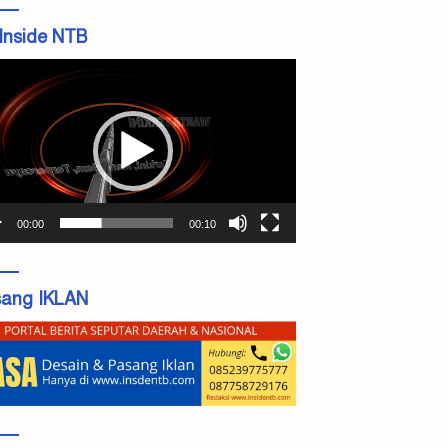
Inside NTB
tar
o
00:00
00:10
ang IKLAN