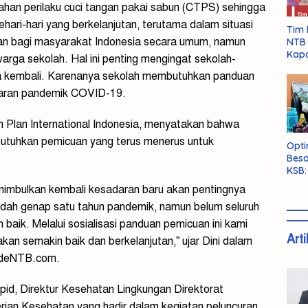
ahan perilaku cuci tangan pakai sabun (CTPS) sehingga
ari-hari yang berkelanjutan, terutama dalam situasi
Tim 
an bagi masyarakat Indonesia secara umum, namun
NTB 
Kapo
warga sekolah. Hal ini penting mengingat sekolah-
uka kembali. Karenanya sekolah membutuhkan panduan
baran pandemik COVID-19.
an Plan International Indonesia, menyatakan bahwa
utuhkan pemicuan yang terus menerus untuk
Opti
Besa
KSB:
Belu
imbulkan kembali kesadaran baru akan pentingnya
dah genap satu tahun pandemik, namun belum seluruh
baik. Melalui sosialisasi panduan pemicuan ini kami
Arti
akan semakin baik dan berkelanjutan,” ujar Dini dalam
nsideNTB.com.
id, Direktur Kesehatan Lingkungan Direktorat
ian Kesehatan yang hadir dalam kegiatan peluncuran