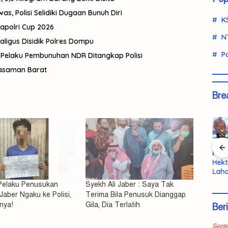
, Polisi Selidiki Dugaan Bunuh Diri
K
Kapolri Cup 2026
N
aligus Disidik Polres Dompu
Po
 Pelaku Pembunuhan NDR Ditangkap Polisi
 Pasaman Barat
Bre
Polisi Ringkus
Pemda KSB
KSB 
Bandar
an
Kurir Ganja
Terbuka
Hekt
Ganja Lintas
swi
Antarprovinsi
pada Kritik
Laha
Wilayah
di Pasaman
untuk
Bupa
Dibekuk di
 Pelaku Penusukan
Syekh Ali Jaber : Saya Tak
,
Barat
Evaluasi
Pem
KSB, 5,6
Jaber Ngaku ke Polisi,
Terima Bila Penusuk Dianggap
Kinerja
n La
Kilogram
nnya!
Gila, Dia Terlatih
Ber
nuhan
Dib
Barang Bukti
202
Disita
kap
Sept