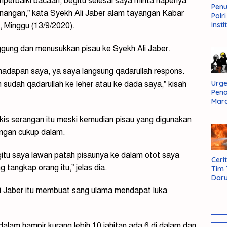
perbaiki bacaan, begitu selesai saya minta hapenya
Pen
nangan,” kata Syekh Ali Jaber alam tayangan Kabar
Polr
Insti
 Minggu (13/9/2020).
Dal
Pers
nggung dan menusukkan pisau ke Syekh Ali Jaber.
Huk
Admi
Neg
 hadapan saya, ya saya langsung qadarullah respons.
Urge
 sudah qadarullah ke leher atau ke dada saya,” kisah
Pen
Mar
Aksi
kis serangan itu meski kemudian pisau yang digunakan
Kab
Sum
ngan cukup dalam.
Bara
itu saya lawan patah pisaunya ke dalam otot saya
Cerit
 tangkap orang itu,” jelas dia.
Tim
Daru
AMM
i Jaber itu membuat sang ulama mendapat luka
alam hampir kurang lebih 10 jahitan ada 6 di dalam dan