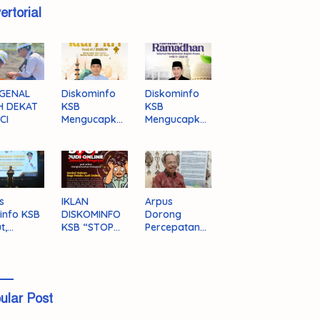
ertorial
GENAL
Diskominfo
Diskominfo
H DEKAT
KSB
KSB
CI
Mengucapka
Mengucapka
n Selamat
n Selamat
Hari Raya
Menjalankan
Idul Fitri 1446
Ibadah Puasa
H/2025 M
1446 H/2025
M
s
IKLAN
Arpus
info KSB
DISKOMINFO
Dorong
t,
KSB “STOP
Percepatan
ingnya
JUDI ONLINE”
Literasi
grasi
Masyarakat
a
KSB
ular Post