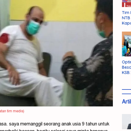
Tim 
NTB 
Kapo
Opti
Besa
KSB:
Belu
Arti
atan tim medis)
 biasa. saya memanggil seorang anak usia 9 tahun untuk