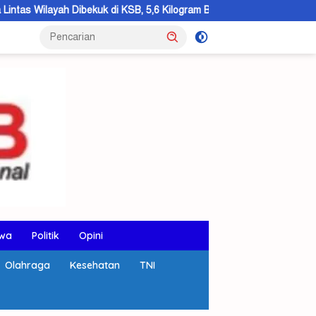
 di KSB, 5,6 Kilogram Barang Bukti Disita
KSB Hibah 5 Hekt
wa
Politik
Opini
Olahraga
Kesehatan
TNI