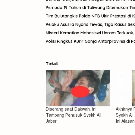
Pemuda 19 Tahun di Taliwang Ditemukan Tewas
Tim Bulutangkis Polda NTB Ukir Prestasi di 
Pelaku Asusila Nyaris Tewas, Tiga Kasus Sek
Misteri Kematian Mahasiswi Unram Terkuak,
Polisi Ringkus Kurir Ganja Antarprovinsi di
Terkait
Misteri
Kemati
Mahasi
Unram
Diserang saat Dakwah, Ini
Akhirnya
Terkuak
Tampang Penusuk Syekh Ali
Syekh Ali 
Pelaku
Jaber
Ini Alasa
Pembu
NDR
Ditang