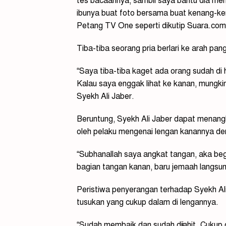
tes bacaannya, sambil saya bantu dia mem
ibunya buat foto bersama buat kenang-ke
Petang TV One seperti dikutip Suara.com,
Tiba-tiba seorang pria berlari ke arah pa
“Saya tiba-tiba kaget ada orang sudah di
Kalau saya enggak lihat ke kanan, mungkin
Syekh Ali Jaber.
Beruntung, Syekh Ali Jaber dapat menang
oleh pelaku mengenai lengan kanannya de
“Subhanallah saya angkat tangan, aka beg
bagian tangan kanan, baru jemaah langsung
Peristiwa penyerangan terhadap Syekh Al
tusukan yang cukup dalam di lengannya.
“Sudah membaik dan sudah dijahit. Cukup d