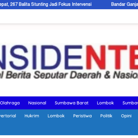
ng Jadi Fokus Intervensi
Bandar Ganja Lintas Wilayah Dibekuk
Olahraga
Nasional
Sumbawa Barat
Lombok
Sumba
ertorial
Hukrim
Lombok
Peristiwa
Politik
Opini