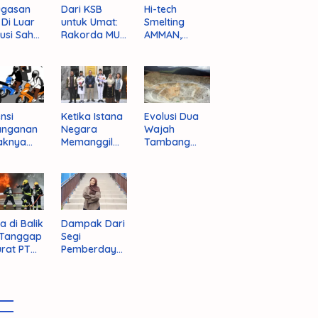
ugasan
Dari KSB
Hi-tech
i Di Luar
untuk Umat:
Smelting
tusi Sah
Rakorda MUI
AMMAN,
am
NTB dan
Jalan Mulus
pektif
Seruan
Indonesia
um
Kebangkitan
Rajai
nistrasi
Moral Para
Produsen
ara
Ulama
Tembaga
Dunia
nsi
Ketika Istana
Evolusi Dua
anganan
Negara
Wajah
aknya
Memanggil
Tambang
 Begal di
Arafat
Purba Batu
upaten
Hijau
bawa
t
a di Balik
Dampak Dari
 Tanggap
Segi
rat PT
Pemberdaya
AN
an Jika
Provinsi Pulau
Sumbawa
Terwujud