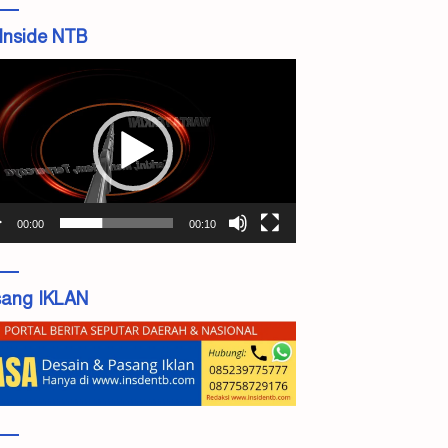
Inside NTB
tar
o
00:00
00:10
ang IKLAN