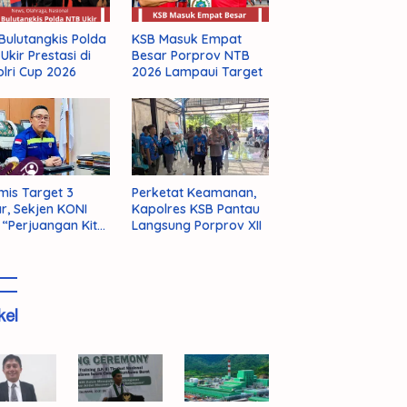
KSB Masuk Empat
Bulutangkis Polda
Besar Porprov NTB
Ukir Prestasi di
2026 Lampaui Target
lri Cup 2026
mis Target 3
Perketat Keamanan,
r, Sekjen KONI
Kapolres KSB Pantau
 “Perjuangan Kita
Langsung Porprov XII
m Selesai!”
kel