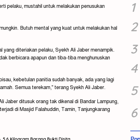
1
erti pelaku, mustahil untuk melakukan penusukan
2
dak mungkin. Butuh mental yang kuat untuk melakukan hal
3
l yang diteriakan pelaku, Syekh Ali Jaber menampik.
tidak berbicara apapun dan tiba-tiba menghunuskan
4
pisau, kebetulan panitia sudah banyak, ada yang lagi
5
eramah. Semua terekam,” terang Syekh Ali Jaber.
 Jaber ditusuk orang tak dikenal di Bandar Lampung,
6
erjadi di Masjid Falahuddin, Tamin, Tanjungkarang
Pop
 5,6 Kilogram Barang Bukti Disita