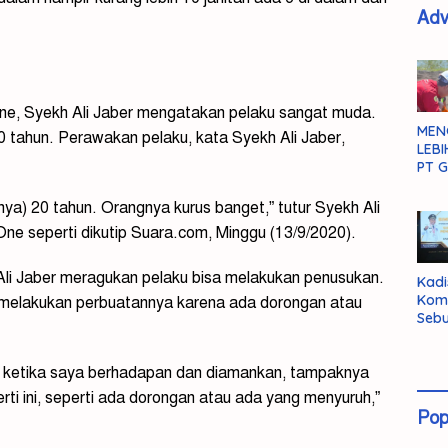
Adv
e, Syekh Ali Jaber mengatakan pelaku sangat muda.
MEN
20 tahun. Perawakan pelaku, kata Syekh Ali Jaber,
LEBI
PT G
nya) 20 tahun. Orangnya kurus banget,” tutur Syekh Ali
e seperti dikutip Suara.com, Minggu (13/9/2020).
h Ali Jaber meragukan pelaku bisa melakukan penusukan.
Kadi
Kom
 melakukan perbuatannya karena ada dorongan atau
Sebu
Pent
Inte
Dat
a ketika saya berhadapan dan diamankan, tampaknya
ti ini, seperti ada dorongan atau ada yang menyuruh,”
Pop