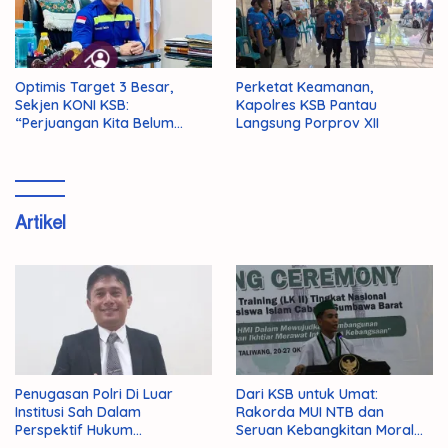
Optimis Target 3 Besar,
Perketat Keamanan,
Sekjen KONI KSB:
Kapolres KSB Pantau
“Perjuangan Kita Belum
Langsung Porprov XII
Selesai!”
Artikel
Penugasan Polri Di Luar
Dari KSB untuk Umat:
Institusi Sah Dalam
Rakorda MUI NTB dan
Perspektif Hukum
Seruan Kebangkitan Moral