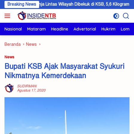
Langsung
 Ganja Lintas Wilayah Dibekuk di KSB, 5,6 Kilogram Barang Bukti Disi
Breaking News
ke
konten
Nasional
Mataram
Headline
Advertorial
Hukrim
Lomb
Beranda
News
News
Bupati KSB Ajak Masyarakat Syukuri
Nikmatnya Kemerdekaan
SUDIRMAN
Agustus 17, 2020