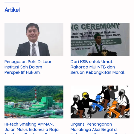
Artikel
Penugasan Polri Di Luar
Dari KSB untuk Umat:
Institusi Sah Dalam
Rakorda MUI NTB dan
Perspektif Hukum
Seruan Kebangkitan Moral
Administrasi Negara
Para Ulama
Hi-tech Smelting AMMAN,
Urgensi Penanganan
Jalan Mulus Indonesia Rajai
Maraknya Aksi Begal di