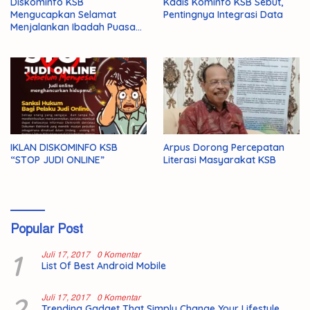
Diskominfo KSB
Kadis Kominfo KSB Sebut,
Mengucapkan Selamat
Pentingnya Integrasi Data
Menjalankan Ibadah Puasa
1446 H/2025 M
IKLAN DISKOMINFO KSB
Arpus Dorong Percepatan
“STOP JUDI ONLINE”
Literasi Masyarakat KSB
Popular Post
1
Juli 17, 2017
0 Komentar
List Of Best Android Mobile
2
Juli 17, 2017
0 Komentar
Trending Gadget That Simply Change Your Lifestyle