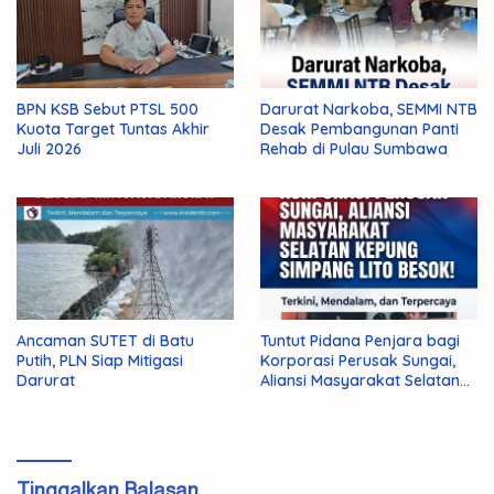
BPN KSB Sebut PTSL 500
Darurat Narkoba, SEMMI NTB
Kuota Target Tuntas Akhir
Desak Pembangunan Panti
Juli 2026
Rehab di Pulau Sumbawa
Ancaman SUTET di Batu
Tuntut Pidana Penjara bagi
Putih, PLN Siap Mitigasi
Korporasi Perusak Sungai,
Darurat
Aliansi Masyarakat Selatan
Kepung Simpang Lito Besok!
Tinggalkan Balasan