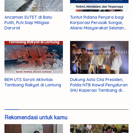
Ancaman SUTET di Batu
Tuntut Pidana Penjara bagi
Putih, PLN Siap Mitigasi
Korporasi Perusak Sungai,
Darurat
Aliansi Masyarakat Selatan
Kepung Simpang Lito Besok!
BEM UTS Soroti Aktivitas
Dukung Asta Cita Presiden,
Tambang Rakyat di Lantung
Polda NTB Kawal Penyaluran
SHU Koperasi Tambang di
Sumbawa
Rekomendasi untuk kamu