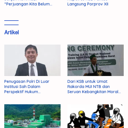
“Perjuangan Kita Belum
Langsung Porprov XII
Selesai!”
Artikel
Penugasan Polri Di Luar
Dari KSB untuk Umat:
Institusi Sah Dalam
Rakorda MUI NTB dan
Perspektif Hukum
Seruan Kebangkitan Moral
Administrasi Negara
Para Ulama