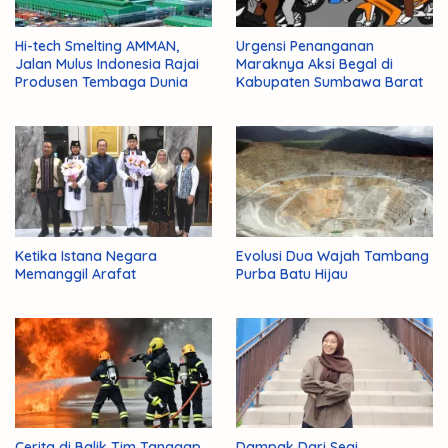
Hi-tech Smelting AMMAN,
Urgensi Penanganan
Jalan Mulus Indonesia Rajai
Maraknya Aksi Begal di
Produsen Tembaga Dunia
Kabupaten Sumbawa Barat
Ketika Istana Negara
Evolusi Dua Wajah Tambang
Memanggil Arafat
Purba Batu Hijau
Cerita di Balik Tim Tanggap
Dampak Dari Segi