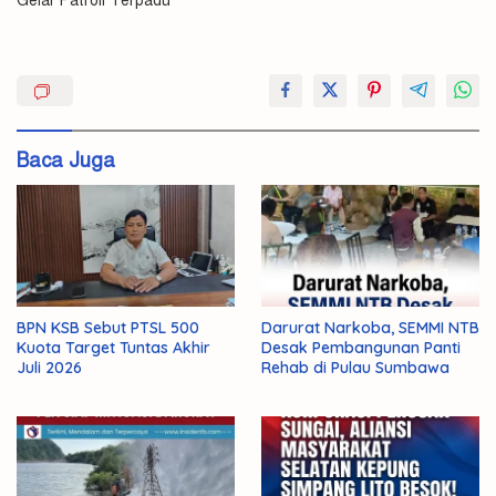
Gelar Patroli Terpadu
Jajaran
Kodim
Sumbawa
Baca Juga
BPN KSB Sebut PTSL 500
Darurat Narkoba, SEMMI NTB
Kuota Target Tuntas Akhir
Desak Pembangunan Panti
Juli 2026
Rehab di Pulau Sumbawa