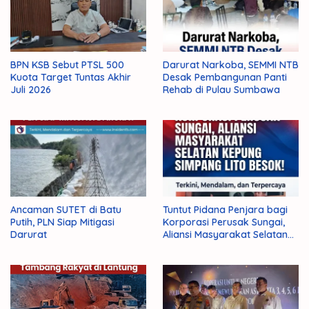
BPN KSB Sebut PTSL 500
Darurat Narkoba, SEMMI NTB
Kuota Target Tuntas Akhir
Desak Pembangunan Panti
Juli 2026
Rehab di Pulau Sumbawa
Ancaman SUTET di Batu
Tuntut Pidana Penjara bagi
Putih, PLN Siap Mitigasi
Korporasi Perusak Sungai,
Darurat
Aliansi Masyarakat Selatan
Kepung Simpang Lito Besok!