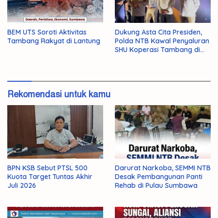
BEM UTS Soroti Aktivitas
Dukung Asta Cita Presiden,
Tambang Rakyat di Lantung
Polda NTB Kawal Penyaluran
SHU Koperasi Tambang di
Sumbawa
Rekomendasi untuk kamu
BPN KSB Sebut PTSL 500
Darurat Narkoba, SEMMI NTB
Kuota Target Tuntas Akhir
Desak Pembangunan Panti
Juli 2026
Rehab di Pulau Sumbawa