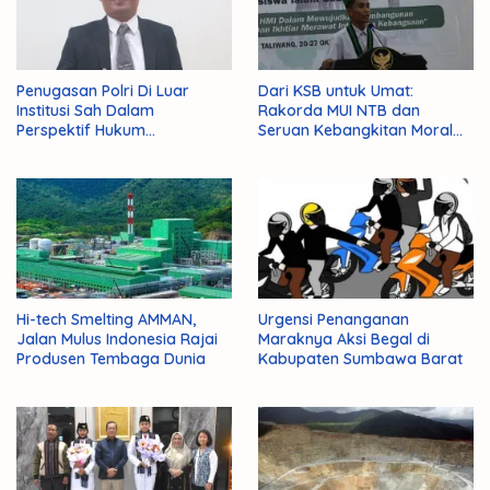
Penugasan Polri Di Luar
Dari KSB untuk Umat:
Institusi Sah Dalam
Rakorda MUI NTB dan
Perspektif Hukum
Seruan Kebangkitan Moral
Administrasi Negara
Para Ulama
Hi-tech Smelting AMMAN,
Urgensi Penanganan
Jalan Mulus Indonesia Rajai
Maraknya Aksi Begal di
Produsen Tembaga Dunia
Kabupaten Sumbawa Barat