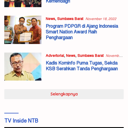
Kemendagri
News
,
Sumbawa Barat
November 18, 2022
Program PDPGR di Ajang Indonesia
Smart Nation Award Raih
Penghargaan
Advertorial
,
News
,
Sumbawa Barat
November
2, 2022
Kadis Kominfo Purna Tugas, Sekda
KSB Serahkan Tanda Penghargaan
Selengkapnya
TV Inside NTB