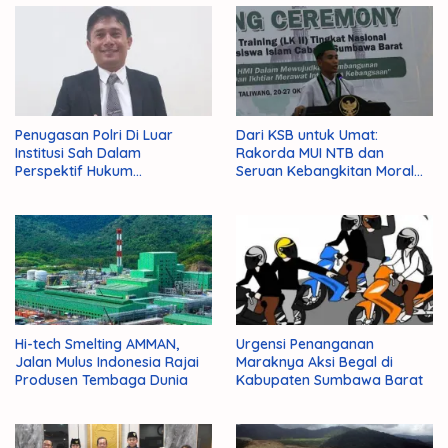
Penugasan Polri Di Luar
Dari KSB untuk Umat:
Institusi Sah Dalam
Rakorda MUI NTB dan
Perspektif Hukum
Seruan Kebangkitan Moral
Administrasi Negara
Para Ulama
Hi-tech Smelting AMMAN,
Urgensi Penanganan
Jalan Mulus Indonesia Rajai
Maraknya Aksi Begal di
Produsen Tembaga Dunia
Kabupaten Sumbawa Barat