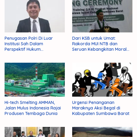
Penugasan Polri Di Luar
Dari KSB untuk Umat:
Institusi Sah Dalam
Rakorda MUI NTB dan
Perspektif Hukum
Seruan Kebangkitan Moral
Administrasi Negara
Para Ulama
Hi-tech Smelting AMMAN,
Urgensi Penanganan
Jalan Mulus Indonesia Rajai
Maraknya Aksi Begal di
Produsen Tembaga Dunia
Kabupaten Sumbawa Barat