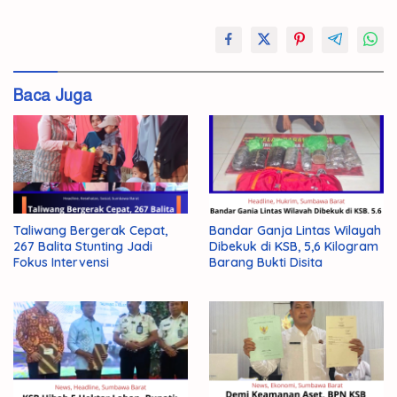
#Batu
Mangan
#KJSB
Baca Juga
Jereweh
Penambang
Taliwang Bergerak Cepat,
Bandar Ganja Lintas Wilayah
267 Balita Stunting Jadi
Dibekuk di KSB, 5,6 Kilogram
Fokus Intervensi
Barang Bukti Disita