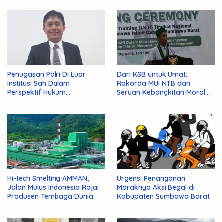
Penugasan Polri Di Luar
Dari KSB untuk Umat:
Institusi Sah Dalam
Rakorda MUI NTB dan
Perspektif Hukum
Seruan Kebangkitan Moral
Administrasi Negara
Para Ulama
Hi-tech Smelting AMMAN,
Urgensi Penanganan
Jalan Mulus Indonesia Rajai
Maraknya Aksi Begal di
Produsen Tembaga Dunia
Kabupaten Sumbawa Barat