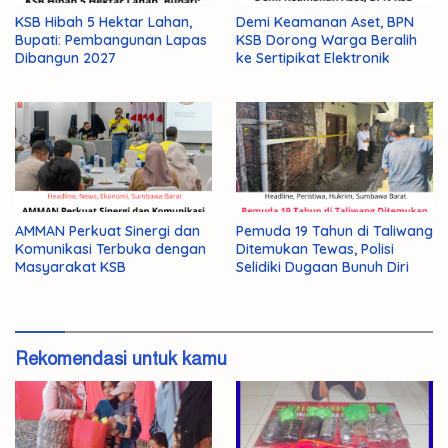
KSB Hibah 5 Hektar Lahan,
Demi Keamanan Aset, BPN
Bupati: Pembangunan Lapas
KSB Dorong Warga Beralih
Dibangun 2027
ke Sertipikat Elektronik
AMMAN Perkuat Sinergi dan
Pemuda 19 Tahun di Taliwang
Komunikasi Terbuka dengan
Ditemukan Tewas, Polisi
Masyarakat KSB
Selidiki Dugaan Bunuh Diri
Rekomendasi untuk kamu