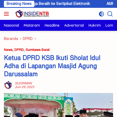
Langsung
arga Beralih ke Sertipikat Elektronik
Breaking News
AMMAN Perkuat Sine
ke
konten
Nasional
Mataram
Headline
Advertorial
Hukrim
Lomb
Beranda
DPRD
News
,
DPRD
,
Sumbawa Barat
Ketua DPRD KSB Ikuti Sholat Idul
Adha di Lapangan Masjid Agung
Darussalam
SUDIRMAN
Juni 29, 2023