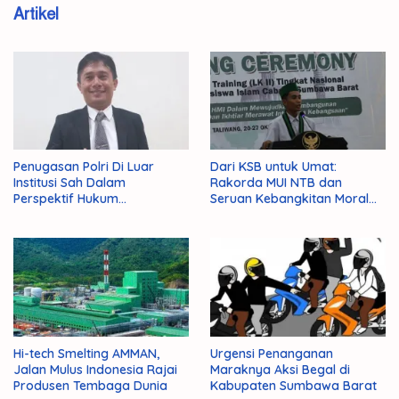
Artikel
Penugasan Polri Di Luar
Dari KSB untuk Umat:
Institusi Sah Dalam
Rakorda MUI NTB dan
Perspektif Hukum
Seruan Kebangkitan Moral
Administrasi Negara
Para Ulama
Hi-tech Smelting AMMAN,
Urgensi Penanganan
Jalan Mulus Indonesia Rajai
Maraknya Aksi Begal di
Produsen Tembaga Dunia
Kabupaten Sumbawa Barat