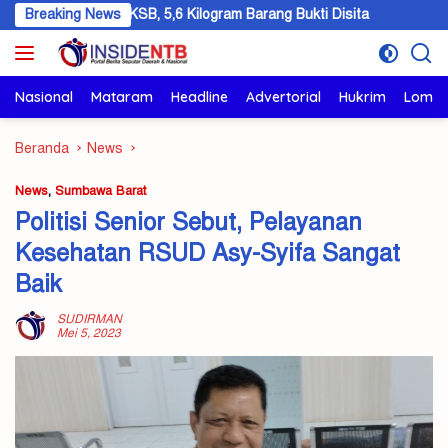
Langsung
kuk di KSB, 5,6 Kilogram Barang Bukti Disita
Breaking News
KSB Hibah 5 He
ke
konten
Nasional
Mataram
Headline
Advertorial
Hukrim
Lomb
Beranda
News
News
,
Sumbawa Barat
Politisi Senior Sebut, Pelayanan
Kesehatan RSUD Asy-Syifa Sangat
Baik
SUDIRMAN
Mei 5, 2023