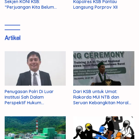
Sekjen KONI KSB:
Kapolres KSB Pantau
“Perjuangan Kita Belum
Langsung Porprov XII
Selesai!”
Artikel
Penugasan Polri Di Luar
Dari KSB untuk Umat:
Institusi Sah Dalam
Rakorda MUI NTB dan
Perspektif Hukum
Seruan Kebangkitan Moral
Administrasi Negara
Para Ulama