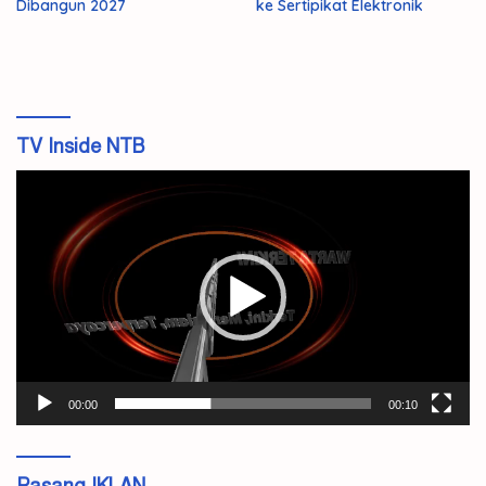
Dibangun 2027
ke Sertipikat Elektronik
TV Inside NTB
Pemutar
Video
00:00
00:10
Pasang IKLAN