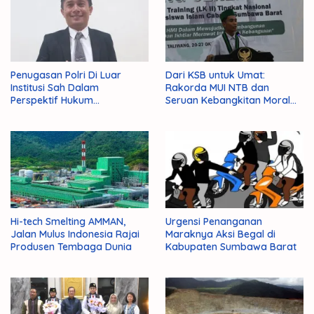
Penugasan Polri Di Luar
Dari KSB untuk Umat:
Institusi Sah Dalam
Rakorda MUI NTB dan
Perspektif Hukum
Seruan Kebangkitan Moral
Administrasi Negara
Para Ulama
Hi-tech Smelting AMMAN,
Urgensi Penanganan
Jalan Mulus Indonesia Rajai
Maraknya Aksi Begal di
Produsen Tembaga Dunia
Kabupaten Sumbawa Barat