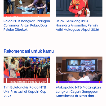
Polda NTB Bongkar Jaringan
Jejak Gemilang IPDA
Curanmor Antar Pulau, Dua
Harindra Arsandho, Peraih
Pelaku Dibekuk
Adhi Makayasa Akpol 2026
Rekomendasi untuk kamu
Tim Bulutangkis Polda NTB
Wakapolda NTB Matangkan
Ukir Prestasi di Kapolri Cup
Langkah Cegah Gangguan
2026
Kamtibmas di Bima dan
Dompu