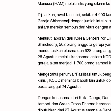
Manusia (HAM) melalui rilis yang dikirim 
Dijelaskan, awal tahun ini, sekitar 4.00
Gereja Shincheonji dengan jumlah infeksi 
antara mereka sembuh dari virus dengan 
Menurut laporan dari Korea Centers for D
Shincheonji, 562 orang anggota gereja yang 
mendonasikan plasma dan 628 orang angg
26 Agustus melalui kerjasama antara KCDC
gereja akan menjadi 1.700 orang sampai ke
Mengetahui perlunya “Fasilitasi untuk pe
klinis”, KCDC meminta babak lain untuk do
pada tanggal 24 Agustus.
Dengan kerjasama dari Kota Daegu, Daeg
tempat dan Green Cross Pharma berencan
dibutuhkan dari 27 Agustus sampai 4 Sep