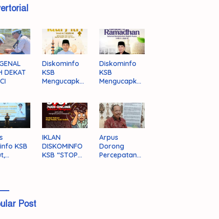
ertorial
GENAL
Diskominfo
Diskominfo
H DEKAT
KSB
KSB
CI
Mengucapka
Mengucapka
n Selamat
n Selamat
Hari Raya
Menjalankan
Idul Fitri 1446
Ibadah Puasa
H/2025 M
1446 H/2025
M
s
IKLAN
Arpus
info KSB
DISKOMINFO
Dorong
t,
KSB “STOP
Percepatan
ingnya
JUDI ONLINE”
Literasi
grasi
Masyarakat
a
KSB
ular Post