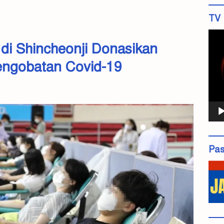
TV 
Pemu
di Shincheonji Donasikan
Vide
engobatan Covid-19
Pas