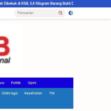
 Kilogram Barang Bukti Disita
KSB Hibah 5 Hektar Lahan, B
wa
Politik
Opini
Olahraga
Kesehatan
TNI