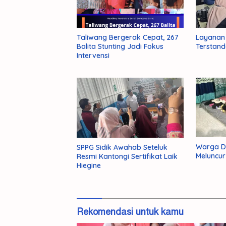
Taliwang Bergerak Cepat, 267
Layanan 
Balita Stunting Jadi Fokus
Terstand
Intervensi
Warga Di
SPPG Sidik Awahab Seteluk
Misteri
Meluncur
Resmi Kantongi Sertifikat Laik
Kemati
Hiegine
Mahasi
Unram
Terkuak
Pelaku
Pembu
Rekomendasi untuk kamu
NDR
Ditang