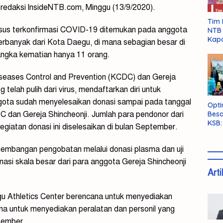
ke redaksi lnsideNTB.com, Minggu (13/9/2020).
Tim 
0 kasus terkonfirmasi COVID-19 ditemukan pada anggota
NTB 
Kapo
terbanyak dari Kota Daegu, di mana sebagian besar di
angka kematian hanya 11 orang.
iseases Control and Prevention (KCDC) dan Gereja
telah pulih dari virus, mendaftarkan diri untuk
ota sudah menyelesaikan donasi sampai pada tanggal
Opti
Besa
 dan Gereja Shincheonji. Jumlah para pendonor dari
KSB:
giatan donasi ini diselesaikan di bulan September.
Belu
ngembangan pengobatan melalui donasi plasma dan uji
nasi skala besar dari para anggota Gereja Shincheonji
Arti
u Athletics Center berencana untuk menyediakan
a untuk menyediakan peralatan dan personil yang
tember.