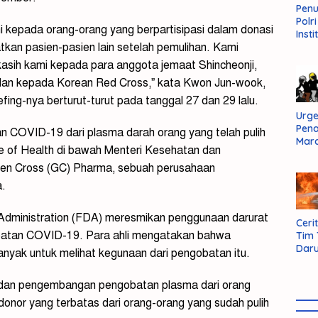
Pen
Polr
 kepada orang-orang yang berpartisipasi dalam donasi
Insti
Dal
kan pasien-pasien lain setelah pemulihan. Kami
Pers
asih kami kepada para anggota jemaat Shincheonji,
Huk
dan kepada Korean Red Cross,” kata Kwon Jun-wook,
Admi
Neg
fing-nya berturut-turut pada tanggal 27 dan 29 lalu.
Urge
Pen
 COVID-19 dari plasma darah orang yang telah pulih
Mar
tute of Health di bawah Menteri Kesehatan dan
Aksi
Kab
een Cross (GC) Pharma, sebuah perusahaan
Sum
a.
Bara
Administration (FDA) meresmikan penggunaan darurat
Cerit
obatan COVID-19. Para ahli mengatakan bahwa
Tim
Daru
anyak untuk melihat kegunaan dari pengobatan itu.
AMM
as dan pengembangan pengobatan plasma dari orang
 donor yang terbatas dari orang-orang yang sudah pulih