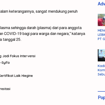
Adv
 dalam keterangannya, sangat mendukung penuh
plasma sehingga darah (plasma) dari para anggota
MEN
an COVID-19 bagi para warga dan negara,” katanya
LEBI
PT G
a tanggal 25.
g Jadi Fokus Intervensi
-Syifa
Kadi
Kom
Sebu
rtifikat Laik Hiegine
Pent
Inte
Dat
restasi
Pop