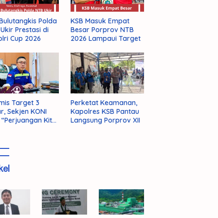
Bulutangkis Polda
KSB Masuk Empat
Ukir Prestasi di
Besar Porprov NTB
lri Cup 2026
2026 Lampaui Target
mis Target 3
Perketat Keamanan,
r, Sekjen KONI
Kapolres KSB Pantau
 “Perjuangan Kita
Langsung Porprov XII
m Selesai!”
kel