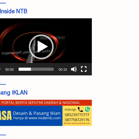
Inside NTB
tar
o
00:00
00:10
ang IKLAN