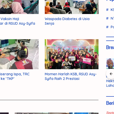
K
N
Vaksin Haji
Waspada Diabetes di Usia
ar di RSUD Asy-Syifa
Senja
Po
Bre
serang Ispa, TRC
Momen Harlah KSB, RSUD Asy-
Polisi Ringkus
Pemda KSB
Bandar
KSB 
 ke ‘TKP’
Syifa Raih 2 Prestasi
an
Kurir Ganja
Terbuka
Ganja Lintas
Hekt
swi
Antarprovinsi
pada Kritik
Wilayah
Laha
di Pasaman
untuk
Dibekuk di
Bupa
,
Barat
Evaluasi
KSB, 5,6
Pem
Kinerja
Kilogram
n La
Ber
nuhan
Barang Bukti
Dib
Disita
202
kap
Sept