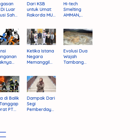
ugasan
Dari KSB
Hi-tech
i Di Luar
untuk Umat:
Smelting
tusi Sah
Rakorda MUI
AMMAN,
am
NTB dan
Jalan Mulus
pektif
Seruan
Indonesia
um
Kebangkitan
Rajai
nistrasi
Moral Para
Produsen
ara
Ulama
Tembaga
Dunia
nsi
Ketika Istana
Evolusi Dua
anganan
Negara
Wajah
aknya
Memanggil
Tambang
 Begal di
Arafat
Purba Batu
upaten
Hijau
bawa
t
a di Balik
Dampak Dari
 Tanggap
Segi
rat PT
Pemberdaya
AN
an Jika
Provinsi Pulau
Sumbawa
Terwujud