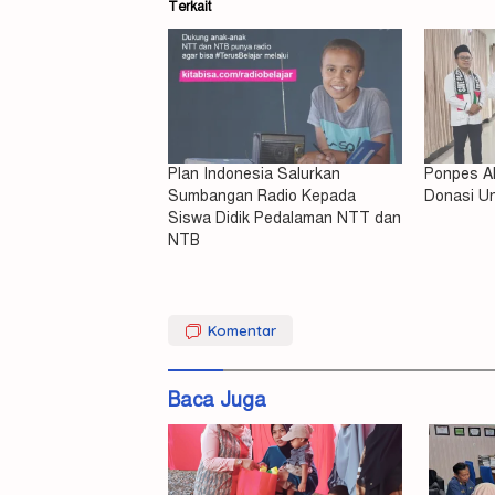
Terkait
Plan Indonesia Salurkan
Ponpes Al
Sumbangan Radio Kepada
Donasi Un
Siswa Didik Pedalaman NTT dan
NTB
Covid
-19
Komentar
Darah
Baca Juga
Pengobatan
Plasma