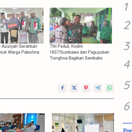
1
2
3
-Aziziyah Serahkan
TNI Peduli, Kodim
tuk Warga Palestina
1607/Sumbawa dan Paguyuban
Tionghoa Bagikan Sembako
4
5
6
Pop