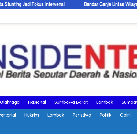
s Intervensi
Bandar Ganja Lintas Wilayah Dibekuk di KSB, 5,6
Olahraga
Nasional
Sumbawa Barat
Lombok
Sumba
ertorial
Hukrim
Lombok
Peristiwa
Politik
Opini