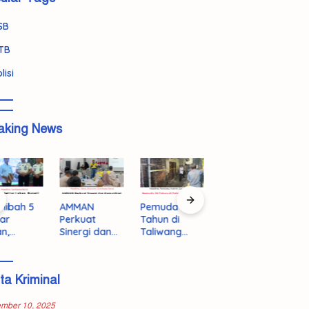
SB
TB
lisi
aking News
Hibah 5
AMMAN
Pemuda 19
179 Peserta
K
ar
Perkuat
Tahun di
Lolos Tahap
D
n,
Sinergi dan
Taliwang
Awal
B
ti:
Komunikasi
Ditemukan
Program
K
banguna
Terbuka
Tewas, Polisi
Prima,
L
pas
dengan
Selidiki
Rebutkan 50
T
ita Kriminal
angun
Masyarakat
Dugaan
Kursi Emas
H
7
KSB
Bunuh Diri
ke Jepang
A
K
ember 10, 2025