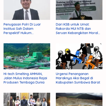
Penugasan Polri Di Luar
Dari KSB untuk Umat:
Institusi Sah Dalam
Rakorda MUI NTB dan
Perspektif Hukum
Seruan Kebangkitan Moral
Administrasi Negara
Para Ulama
Hi-tech Smelting AMMAN,
Urgensi Penanganan
Jalan Mulus Indonesia Rajai
Maraknya Aksi Begal di
Produsen Tembaga Dunia
Kabupaten Sumbawa Barat