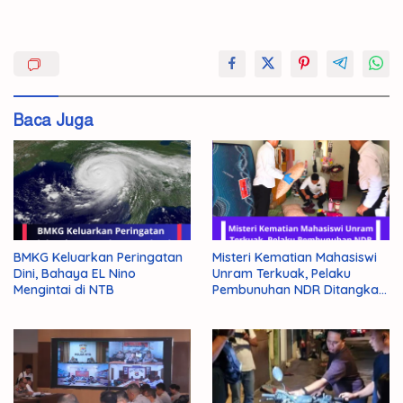
Hoax
Kasus
Kebencian
Baca Juga
Tertibkan
Ujaran
BMKG Keluarkan Peringatan
Misteri Kematian Mahasiswi
Dini, Bahaya EL Nino
Unram Terkuak, Pelaku
Mengintai di NTB
Pembunuhan NDR Ditangkap
Polisi