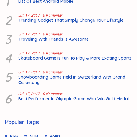
1
List Of Best Android Mobile
2
Juli 17, 2017
0 Komentar
Trending Gadget That Simply Change Your Lifestyle
3
Juli 17, 2017
0 Komentar
Traveling With Friends Is Awesome
4
Juli 17, 2017
0 Komentar
Skateboard Game Is Fun To Play & More Exciting Sports
5
Juli 17, 2017
0 Komentar
Snowboarding Game Held In Switzerland With Grand
Ceremony
6
Juli 17, 2017
0 Komentar
Best Performer In Olympic Game Who Win Gold Medal
Popular Tags
KSB
NTB
Polisi