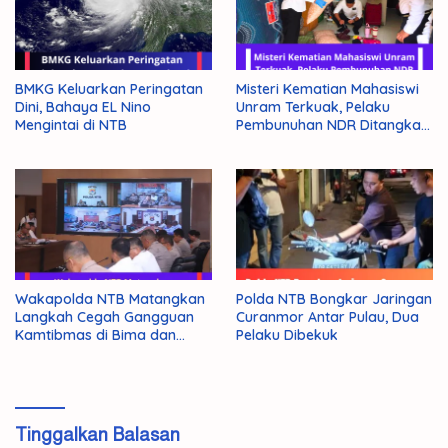
BMKG Keluarkan Peringatan
Misteri Kematian Mahasiswi
Dini, Bahaya EL Nino
Unram Terkuak, Pelaku
Mengintai di NTB
Pembunuhan NDR Ditangkap
Polisi
Wakapolda NTB Matangkan
Polda NTB Bongkar Jaringan
Langkah Cegah Gangguan
Curanmor Antar Pulau, Dua
Kamtibmas di Bima dan
Pelaku Dibekuk
Dompu
Tinggalkan Balasan