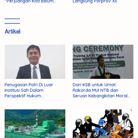
“Perjuangan Kita Belum
Langsung Porprov XII
Selesai!”
Artikel
Penugasan Polri Di Luar
Dari KSB untuk Umat:
Institusi Sah Dalam
Rakorda MUI NTB dan
Perspektif Hukum
Seruan Kebangkitan Moral
Administrasi Negara
Para Ulama