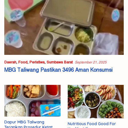
Daerah
,
Food
,
Peristiwa
,
Sumbawa Barat
September 21, 2025
MBG Taliwang Pastikan 3496 Aman Konsumsi
Dapur MBG Taliwang
Nutritious Food Good For
Terapkan Prosedur Ketat