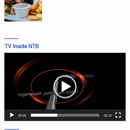
TV Inside NTB
Pemutar
Video
00:00
00:10