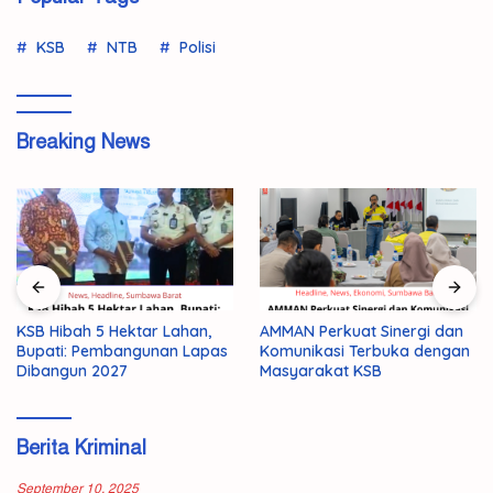
KSB
NTB
Polisi
Breaking News
AMMAN Perkuat Sinergi dan
Pemuda 19 Tahun di Taliwan
s
Komunikasi Terbuka dengan
Ditemukan Tewas, Polisi
Masyarakat KSB
Selidiki Dugaan Bunuh Diri
Berita Kriminal
September 10, 2025