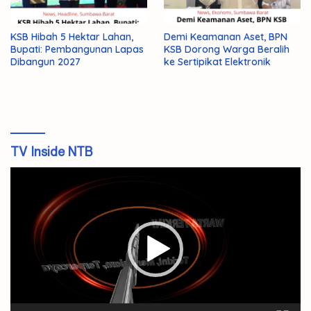
KSB Hibah 5 Hektar Lahan,
Demi Keamanan Aset, BPN
Bupati: Pembangunan Lapas
KSB Dorong Warga Beralih
Dibangun 2027
ke Sertipikat Elektronik
TV Inside NTB
Pemutar
Video