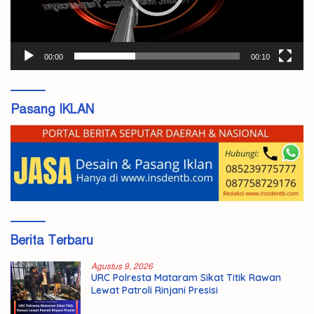
00:00
00:10
Pasang IKLAN
Berita Terbaru
Agustus 9, 2026
URC Polresta Mataram Sikat Titik Rawan
Lewat Patroli Rinjani Presisi