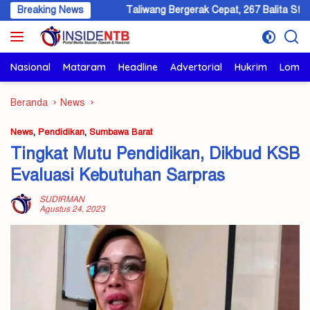
Langsung
esisi
Breaking News
Taliwang Bergerak Cepat, 267 Balita Stunting Jadi Fok
ke
konten
Nasional
Mataram
Headline
Advertorial
Hukrim
Lomb
Beranda
News
News
,
Pendidikan
,
Sumbawa Barat
Tingkat Mutu Pendidikan, Dikbud KSB
Evaluasi Kebutuhan Sarpras
SUDIRMAN
Agustus 24, 2023