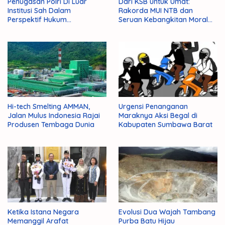
Penugasan Polri Di Luar
Dari KSB untuk Umat:
Institusi Sah Dalam
Rakorda MUI NTB dan
Perspektif Hukum
Seruan Kebangkitan Moral
Administrasi Negara
Para Ulama
Hi-tech Smelting AMMAN,
Urgensi Penanganan
Jalan Mulus Indonesia Rajai
Maraknya Aksi Begal di
Produsen Tembaga Dunia
Kabupaten Sumbawa Barat
Ketika Istana Negara
Evolusi Dua Wajah Tambang
Memanggil Arafat
Purba Batu Hijau