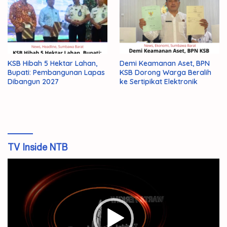
KSB Hibah 5 Hektar Lahan,
Demi Keamanan Aset, BPN
Bupati: Pembangunan Lapas
KSB Dorong Warga Beralih
Dibangun 2027
ke Sertipikat Elektronik
TV Inside NTB
Pemutar
Video