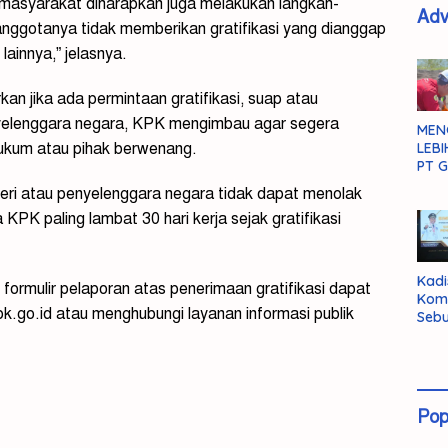
an/masyarakat diharapkan juga melakukan langkah-
Adv
ggotanya tidak memberikan gratifikasi yang dianggap
lainnya,” jelasnya.
n jika ada permintaan gratifikasi, suap atau
yelenggara negara, KPK mengimbau agar segera
MEN
ukum atau pihak berwenang.
LEBI
PT G
egeri atau penyelenggara negara tidak dapat menolak
KPK paling lambat 30 hari kerja sejak gratifikasi
Kadi
formulir pelaporan atas penerimaan gratifikasi dapat
Kom
.kpk.go.id atau menghubungi layanan informasi publik
Sebu
Pent
Inte
Dat
Pop