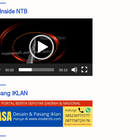
Inside NTB
tar
o
00:00
00:10
ang IKLAN