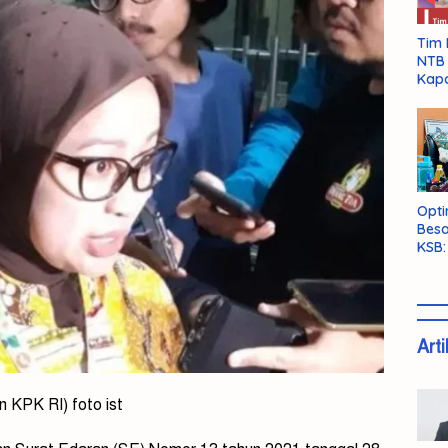
Tim 
NTB 
Kapo
Opti
Besa
KSB:
Belu
Arti
n KPK RI) foto ist