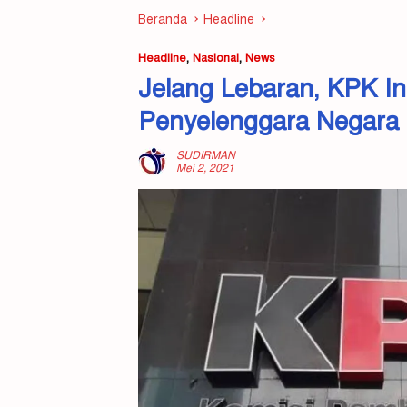
Beranda
Headline
Headline
,
Nasional
,
News
Jelang Lebaran, KPK I
Penyelenggara Negara T
SUDIRMAN
Mei 2, 2021