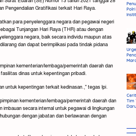
kan Surat Edaran (SE) Nomor 13 tahun 2021 tanggal 28
Pen
 Pengendalian Gratifikasi terkait Hari Raya.
Polr
Insti
Dal
tkan para penyelenggara negara dan pegawai negeri
Pers
sebagai Tunjangan Hari Raya (THR) atau dengan
Huk
Admi
yelenggara negara, baik secara individu maupun atas
Neg
dilarang dan dapat berimplikasi pada tindak pidana
Urge
Pen
Mar
pimpinan kementerian/lembaga/pemerintah daerah dan
Aksi
Kab
litas dinas untuk kepentingan pribadi.
Sum
Bara
n untuk kepentingan terkait kedinasan.,” tegas Ipi.
Cerit
 pimpinan kementerian/lembaga/pemerintah daerah dan
Tim
Daru
mbauan secara internal untuk pegawai di lingkungan
AMM
berhubungan dengan jabatan dan berlawanan dengan