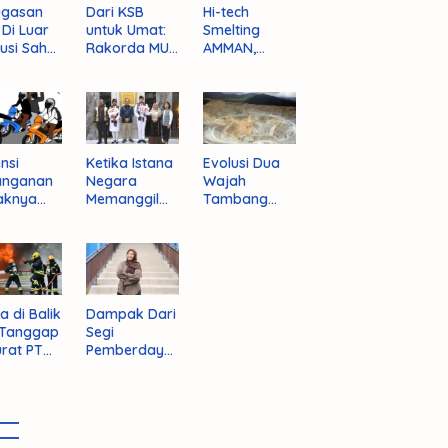
ugasan
Dari KSB
Hi-tech
i Di Luar
untuk Umat:
Smelting
tusi Sah
Rakorda MUI
AMMAN,
am
NTB dan
Jalan Mulus
pektif
Seruan
Indonesia
um
Kebangkitan
Rajai
nistrasi
Moral Para
Produsen
ara
Ulama
Tembaga
Dunia
nsi
Ketika Istana
Evolusi Dua
anganan
Negara
Wajah
aknya
Memanggil
Tambang
 Begal di
Arafat
Purba Batu
upaten
Hijau
bawa
t
a di Balik
Dampak Dari
 Tanggap
Segi
rat PT
Pemberdaya
AN
an Jika
Provinsi Pulau
Sumbawa
Terwujud