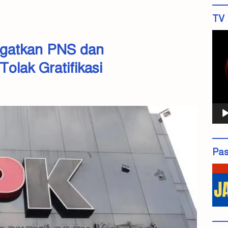
TV 
Pemu
ngatkan PNS dan
Vide
olak Gratifikasi
Pas