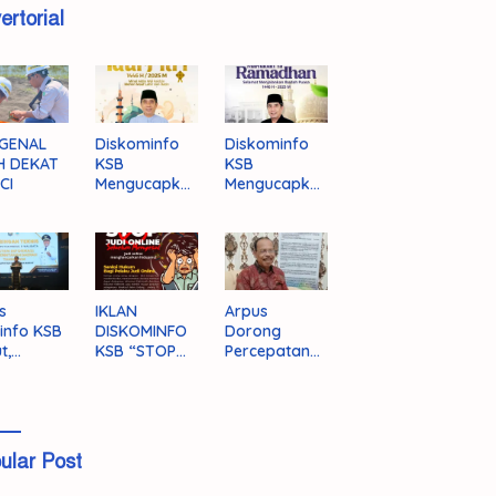
ertorial
GENAL
Diskominfo
Diskominfo
H DEKAT
KSB
KSB
CI
Mengucapka
Mengucapka
n Selamat
n Selamat
Hari Raya
Menjalankan
Idul Fitri 1446
Ibadah Puasa
H/2025 M
1446 H/2025
M
s
IKLAN
Arpus
info KSB
DISKOMINFO
Dorong
t,
KSB “STOP
Percepatan
ingnya
JUDI ONLINE”
Literasi
grasi
Masyarakat
a
KSB
ular Post