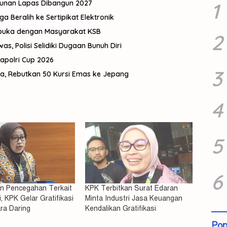
gunan Lapas Dibangun 2027
1
Beralih ke Sertipikat Elektronik
rbuka dengan Masyarakat KSB
2
, Polisi Selidiki Dugaan Bunuh Diri
Kapolri Cup 2026
3
ma, Rebutkan 50 Kursi Emas ke Jepang
4
5
6
an Pencegahan Terkait
KPK Terbitkan Surat Edaran
i, KPK Gelar Gratifikasi
Minta Industri Jasa Keuangan
ra Daring
Kendalikan Gratifikasi
Pop