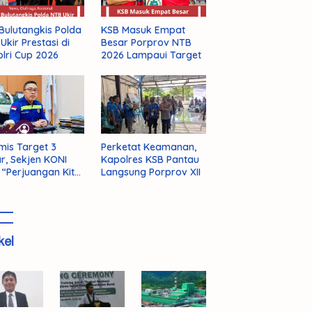
Bulutangkis Polda
KSB Masuk Empat
Ukir Prestasi di
Besar Porprov NTB
lri Cup 2026
2026 Lampaui Target
mis Target 3
Perketat Keamanan,
r, Sekjen KONI
Kapolres KSB Pantau
 “Perjuangan Kita
Langsung Porprov XII
m Selesai!”
kel