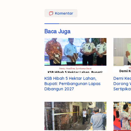
Ingatkan
Komentar
KPK
PNS
Baca Juga
KSB Hibah 5 Hektar Lahan,
Demi Ke
Bupati: Pembangunan Lapas
Dorong W
Polisi 
Dibangun 2027
Sertipika
Kurir G
Antarpr
di Pas
Barat