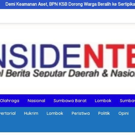
, BPN KSB Dorong Warga Beralih ke Sertipikat Elektronik
Olahraga
Nasional
Sumbawa Barat
Lombok
Sumba
ertorial
Hukrim
Lombok
Peristiwa
Politik
Opini