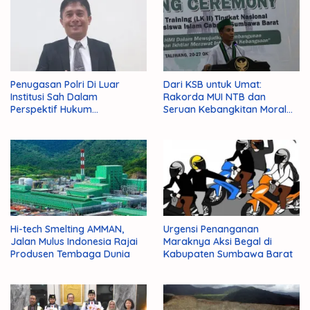
Penugasan Polri Di Luar
Dari KSB untuk Umat:
Institusi Sah Dalam
Rakorda MUI NTB dan
Perspektif Hukum
Seruan Kebangkitan Moral
Administrasi Negara
Para Ulama
Hi-tech Smelting AMMAN,
Urgensi Penanganan
Jalan Mulus Indonesia Rajai
Maraknya Aksi Begal di
Produsen Tembaga Dunia
Kabupaten Sumbawa Barat