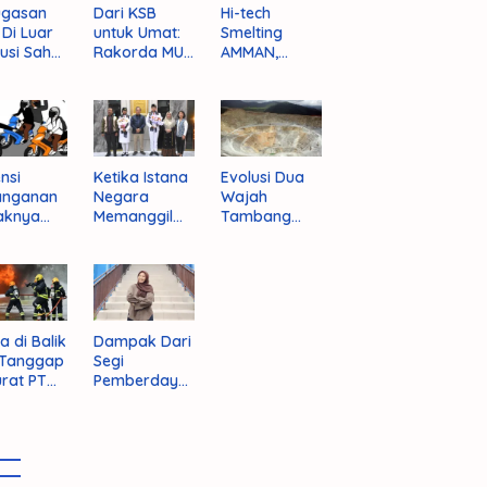
ugasan
Dari KSB
Hi-tech
i Di Luar
untuk Umat:
Smelting
tusi Sah
Rakorda MUI
AMMAN,
am
NTB dan
Jalan Mulus
pektif
Seruan
Indonesia
um
Kebangkitan
Rajai
nistrasi
Moral Para
Produsen
ara
Ulama
Tembaga
Dunia
nsi
Ketika Istana
Evolusi Dua
anganan
Negara
Wajah
aknya
Memanggil
Tambang
 Begal di
Arafat
Purba Batu
upaten
Hijau
bawa
t
a di Balik
Dampak Dari
 Tanggap
Segi
rat PT
Pemberdaya
AN
an Jika
Provinsi Pulau
Sumbawa
Terwujud