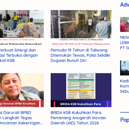
Adv
MEN
LEBI
PT G
rkuat Sinergi dan
Pemuda 19 Tahun di Taliwang
asi Terbuka dengan
Ditemukan Tewas, Polisi Selidiki
kat KSB
Dugaan Bunuh Diri
Kadi
Kom
Sebu
Pent
Inte
Dat
a Darurat! BPBD
BRIDA KSB Kukuhkan Para
n Langkah Tegas
Pemenang Anugerah Inovasi
Pop
Ancaman Kekeringan
Daerah (AID) Tahun 2026
2026