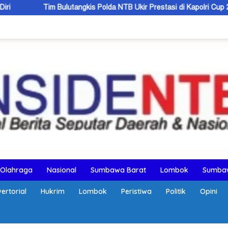
utangkis Polda NTB Ukir Prestasi di Kapolri Cup 2026
Olahraga
Nasional
Sumbawa Barat
Lombok
Sumba
ertorial
Hukrim
Lombok
Peristiwa
Politik
Opini