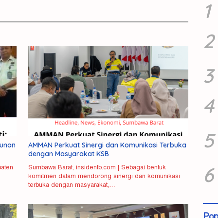
1
2
3
4
5
gunan
AMMAN Perkuat Sinergi dan Komunikasi Terbuka
dengan Masyarakat KSB
6
paten
Sumbawa Barat, insidentb.com | Sebagai bentuk
komitmen dalam mendorong sinergi dan komunikasi
terbuka dengan masyarakat,…
Pop