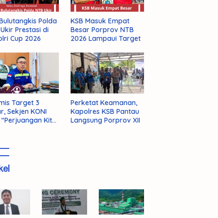
Bulutangkis Polda
KSB Masuk Empat
Ukir Prestasi di
Besar Porprov NTB
lri Cup 2026
2026 Lampaui Target
mis Target 3
Perketat Keamanan,
r, Sekjen KONI
Kapolres KSB Pantau
 “Perjuangan Kita
Langsung Porprov XII
m Selesai!”
kel