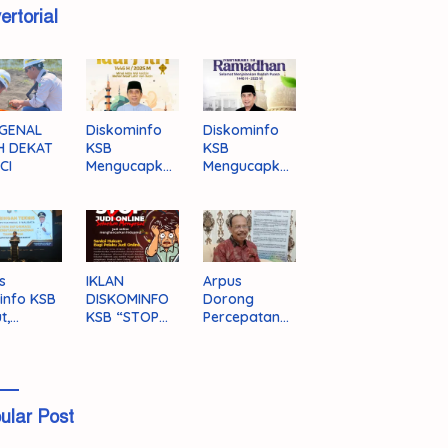
ertorial
GENAL
Diskominfo
Diskominfo
H DEKAT
KSB
KSB
CI
Mengucapka
Mengucapka
n Selamat
n Selamat
Hari Raya
Menjalankan
Idul Fitri 1446
Ibadah Puasa
H/2025 M
1446 H/2025
M
s
IKLAN
Arpus
info KSB
DISKOMINFO
Dorong
t,
KSB “STOP
Percepatan
ingnya
JUDI ONLINE”
Literasi
grasi
Masyarakat
a
KSB
ular Post