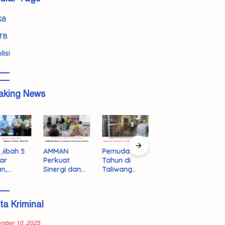
SB
TB
lisi
aking News
KSB Siaga
AMMAN
Pemuda 19
179 Peserta
Darurat!
Perkuat
Tahun di
Lolos Tahap
BPBD
Sinergi dan
Taliwang
Awal
Kerahkan
Komunikasi
Ditemukan
Program
Langkah
Terbuka
Tewas, Polisi
Prima,
Tegas
dengan
Selidiki
Rebutkan 50
ita Kriminal
Hadang
Masyarakat
Dugaan
Kursi Emas
Ancaman
KSB
Bunuh Diri
ke Jepang
Kekeringan E
ember 10, 2025