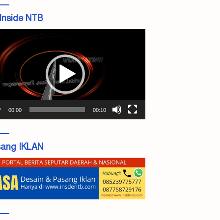
Inside NTB
tar
o
00:00
00:10
ang IKLAN