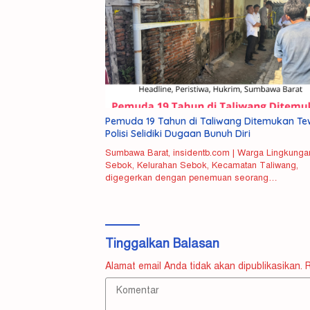
Pemuda 19 Tahun di Taliwang Ditemukan Te
Polisi Selidiki Dugaan Bunuh Diri
Sumbawa Barat, insidentb.com | Warga Lingkunga
Sebok, Kelurahan Sebok, Kecamatan Taliwang,
digegerkan dengan penemuan seorang…
P
K
A
Tinggalkan Balasan
d
B
Alamat email Anda tidak akan dipublikasikan.
R