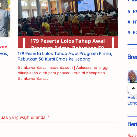
K
N
Po
was,
179 Peserta Lolos Tahap Awal Program Prima,
Bre
Rebutkan 50 Kursi Emas ke Jepang
n
Sumbawa Barat, insidentb.com | Antusiasme tinggi
ditunjukkan oleh para pencari kerja di Kabupaten
Sumbawa Barat…
olisi Ringkus
Pemda KSB
Momentum
KSB Hibah 5
urir Ganja
Terbuka
Emas KSB,
Hektar
ntarprovinsi
pada Kritik
Sukses di
Lahan,
i Pasaman
untuk
Porprov 2026
Bupati:
arat
Evaluasi
Diikuti
Pembanguna
uas yang wajib ditandai
*
Kinerja
Terobosan
n Lapas
Ber
Beasiswa
Dibangun
Nyata
2027
Sept