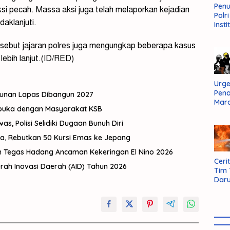
Pen
ksi pecah. Massa aksi juga telah melaporkan kejadian
Polr
daklanjuti.
Insti
Dal
Pers
ersebut jajaran polres juga mengungkap beberapa kasus
Huk
lebih lanjut.(ID/RED)
Admi
Neg
Urge
Pen
gunan Lapas Dibangun 2027
Mar
rbuka dengan Masyarakat KSB
Aksi
Kab
, Polisi Selidiki Dugaan Bunuh Diri
Sum
ma, Rebutkan 50 Kursi Emas ke Jepang
Bara
h Tegas Hadang Ancaman Kekeringan El Nino 2026
Cerit
ah Inovasi Daerah (AID) Tahun 2026
Tim
Daru
AMM