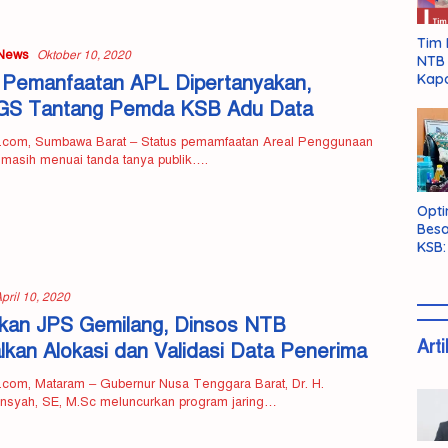
Tim 
News
Oktober 10, 2020
NTB 
Kapo
 Pemanfaatan APL Dipertanyakan,
S Tantang Pemda KSB Adu Data
.com, Sumbawa Barat – Status pemamfaatan Areal Penggunaan
 masih menuai tanda tanya publik….
Opti
Besa
KSB:
Belu
pril 10, 2020
kan JPS Gemilang, Dinsos NTB
Arti
lkan Alokasi dan Validasi Data Penerima
com, Mataram – Gubernur Nusa Tenggara Barat, Dr. H.
ansyah, SE, M.Sc meluncurkan program jaring…