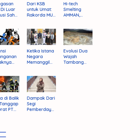
ugasan
Dari KSB
Hi-tech
i Di Luar
untuk Umat:
Smelting
tusi Sah
Rakorda MUI
AMMAN,
am
NTB dan
Jalan Mulus
pektif
Seruan
Indonesia
um
Kebangkitan
Rajai
nistrasi
Moral Para
Produsen
ara
Ulama
Tembaga
Dunia
nsi
Ketika Istana
Evolusi Dua
anganan
Negara
Wajah
aknya
Memanggil
Tambang
 Begal di
Arafat
Purba Batu
upaten
Hijau
bawa
t
a di Balik
Dampak Dari
 Tanggap
Segi
rat PT
Pemberdaya
AN
an Jika
Provinsi Pulau
Sumbawa
Terwujud