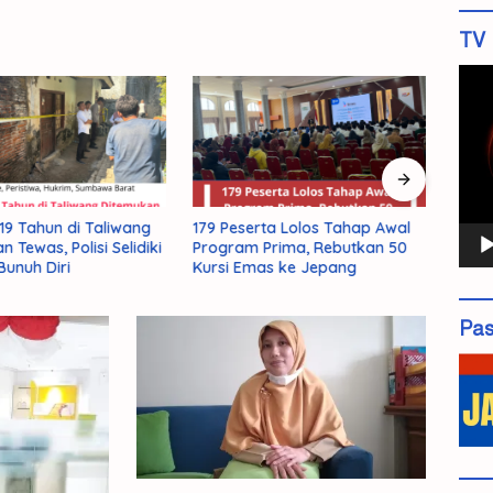
TV 
Pemu
Vide
9 Tahun di Taliwang
179 Peserta Lolos Tahap Awal
KSB S
 Tewas, Polisi Selidiki
Program Prima, Rebutkan 50
Kera
unuh Diri
Kursi Emas ke Jepang
Hada
El Ni
Pas