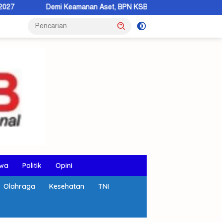
mi Keamanan Aset, BPN KSB Dorong Warga Beralih ke Sertipikat Elek
wa
Politik
Opini
Olahraga
Kesehatan
TNI