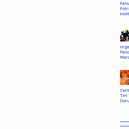
Pen
Polr
Insti
Dal
Pers
Huk
Admi
Neg
Urge
Pen
Mar
Aksi
Kab
Sum
Bara
Cerit
Tim
Daru
AMM