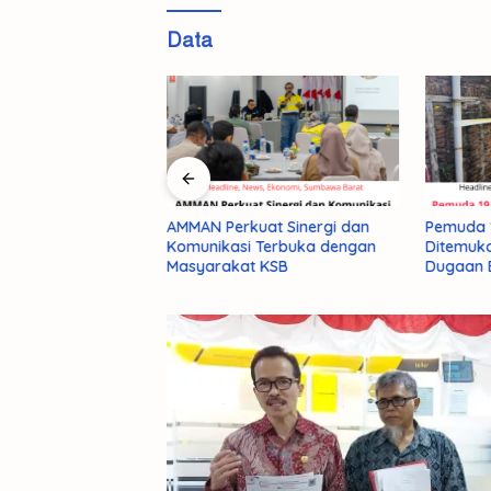
Data
 Hektar Lahan,
AMMAN Perkuat Sinergi dan
Pemuda 1
mbangunan Lapas
Komunikasi Terbuka dengan
Ditemukan
027
Masyarakat KSB
Dugaan B