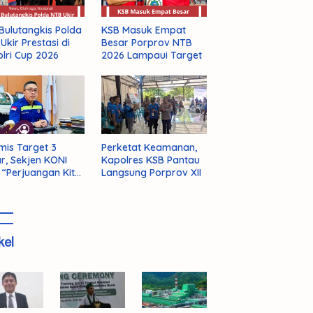
Bulutangkis Polda
KSB Masuk Empat
Ukir Prestasi di
Besar Porprov NTB
lri Cup 2026
2026 Lampaui Target
mis Target 3
Perketat Keamanan,
r, Sekjen KONI
Kapolres KSB Pantau
 “Perjuangan Kita
Langsung Porprov XII
m Selesai!”
kel