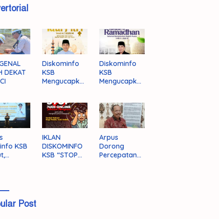
ertorial
GENAL
Diskominfo
Diskominfo
H DEKAT
KSB
KSB
CI
Mengucapka
Mengucapka
n Selamat
n Selamat
Hari Raya
Menjalankan
Idul Fitri 1446
Ibadah Puasa
H/2025 M
1446 H/2025
M
s
IKLAN
Arpus
info KSB
DISKOMINFO
Dorong
t,
KSB “STOP
Percepatan
ingnya
JUDI ONLINE”
Literasi
grasi
Masyarakat
a
KSB
ular Post