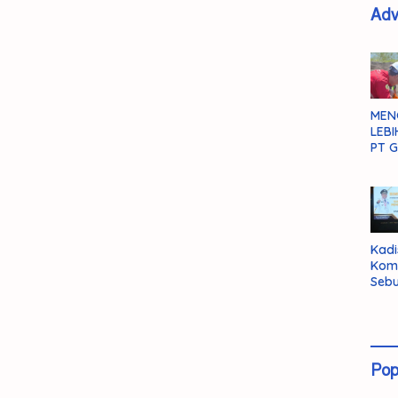
Adv
MEN
LEBI
PT G
Kadi
Kom
Sebu
Pent
Inte
Dat
Pop