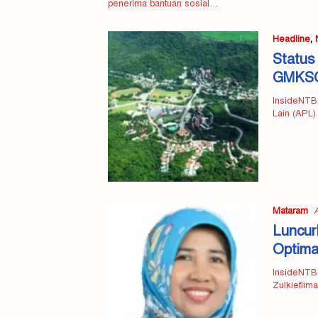
penerima bantuan sosial…
Headline
,
Status
GMKSG
InsideNTB
Lain (APL)
Mataram
A
Luncur
Optima
InsideNTB.
Zulkieflim