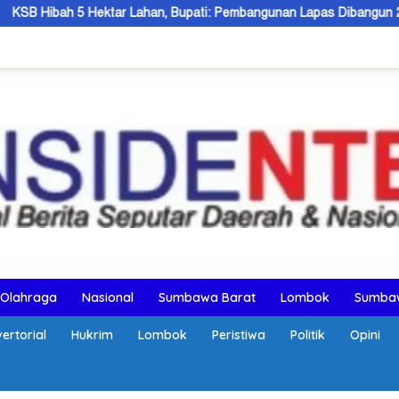
ektar Lahan, Bupati: Pembangunan Lapas Dibangun 2027
De
Olahraga
Nasional
Sumbawa Barat
Lombok
Sumba
ertorial
Hukrim
Lombok
Peristiwa
Politik
Opini