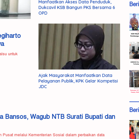
Manfaatkan Akses Data Penduduk,
Ber
Dukcavil KSB Bangun PKS Bersama 6
OPD
giharto
wa
alsu untuk
Ajak Masyarakat Manfaatkan Data
Pelayanan Publik, KPK Gelar Kompetisi
JDC
Ber
ma Bansos, Wagub NTB Surati Bupati dan
 Pusat melalui Kementerian Sosial dalam perbaikan data