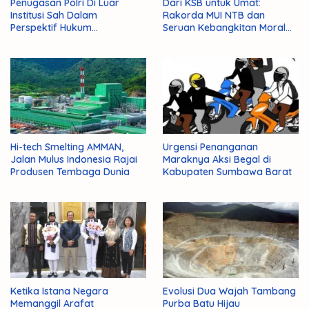
Penugasan Polri Di Luar
Dari KSB untuk Umat:
Institusi Sah Dalam
Rakorda MUI NTB dan
Perspektif Hukum
Seruan Kebangkitan Moral
Administrasi Negara
Para Ulama
Hi-tech Smelting AMMAN,
Urgensi Penanganan
Jalan Mulus Indonesia Rajai
Maraknya Aksi Begal di
Produsen Tembaga Dunia
Kabupaten Sumbawa Barat
Ketika Istana Negara
Evolusi Dua Wajah Tambang
Memanggil Arafat
Purba Batu Hijau