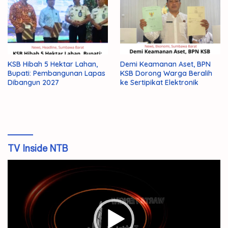
KSB Hibah 5 Hektar Lahan,
Demi Keamanan Aset, BPN
Bupati: Pembangunan Lapas
KSB Dorong Warga Beralih
Dibangun 2027
ke Sertipikat Elektronik
TV Inside NTB
Pemutar
Video