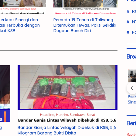
K
rkuat Sinergi dan
Pemuda 19 Tahun di Taliwang
N
asi Terbuka dengan
Ditemukan Tewas, Polisi Selidiki
kat KSB
Dugaan Bunuh Diri
Po
Bre
Ringkus
Pemda KSB
AMM
Bandar
KSB Hibah 5
anja
Terbuka
Perk
Ganja Lintas
Hektar
ovinsi
pada Kritik
Sine
Wilayah
Lahan,
aman
untuk
Kom
Dibekuk di
Bupati:
Evaluasi
Ter
KSB, 5,6
Pembanguna
Kinerja
den
Kilogram
n Lapas
Ber
Mas
Barang Bukti
Dibangun
g
Bandar Ganja Lintas Wilayah Dibekuk di KSB, 5,6
KSB
Disita
2027
Kilogram Barang Bukti Disita
Sept