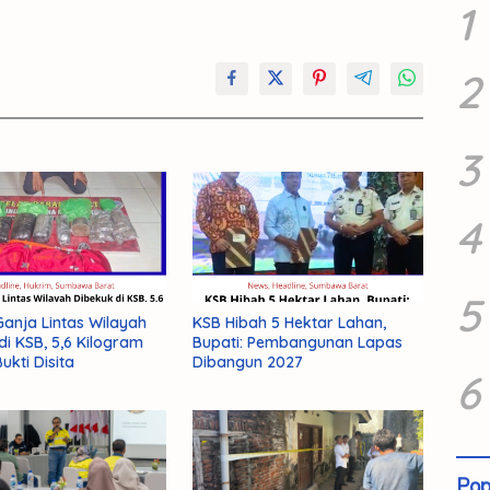
1
2
3
4
5
anja Lintas Wilayah
KSB Hibah 5 Hektar Lahan,
di KSB, 5,6 Kilogram
Bupati: Pembangunan Lapas
ukti Disita
Dibangun 2027
6
Pop