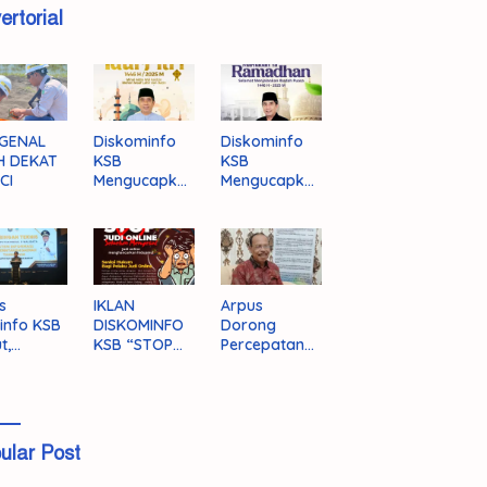
ertorial
GENAL
Diskominfo
Diskominfo
H DEKAT
KSB
KSB
CI
Mengucapka
Mengucapka
n Selamat
n Selamat
Hari Raya
Menjalankan
Idul Fitri 1446
Ibadah Puasa
H/2025 M
1446 H/2025
M
s
IKLAN
Arpus
info KSB
DISKOMINFO
Dorong
t,
KSB “STOP
Percepatan
ingnya
JUDI ONLINE”
Literasi
grasi
Masyarakat
a
KSB
ular Post