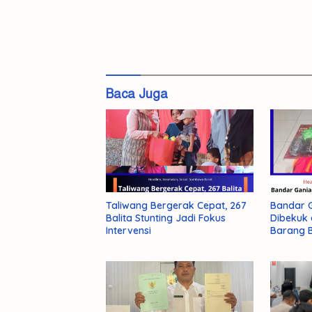
#Ziad
Kamula
PT
Baca Juga
Sejahtera
Zakat
Taliwang Bergerak Cepat, 267
Bandar G
Balita Stunting Jadi Fokus
Dibekuk 
Intervensi
Barang B