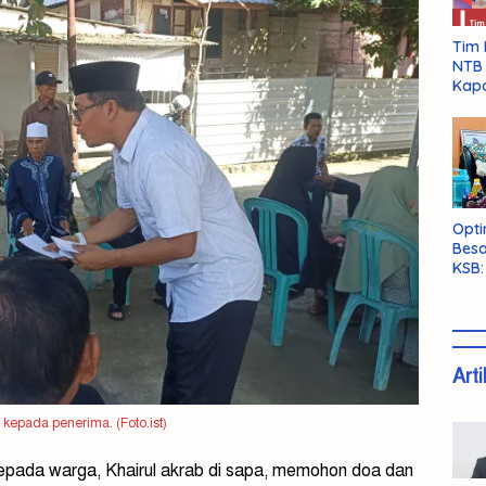
Tim 
NTB 
Kapo
Opti
Besa
KSB:
Belu
Arti
kepada penerima. (Foto.ist)
ada warga, Khairul akrab di sapa, memohon doa dan