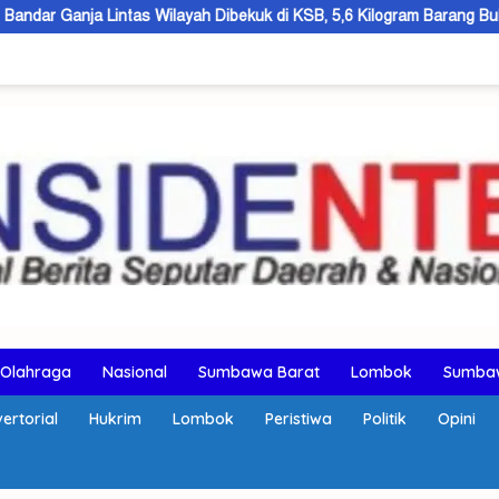
ilayah Dibekuk di KSB, 5,6 Kilogram Barang Bukti Disita
KSB
Olahraga
Nasional
Sumbawa Barat
Lombok
Sumba
ertorial
Hukrim
Lombok
Peristiwa
Politik
Opini