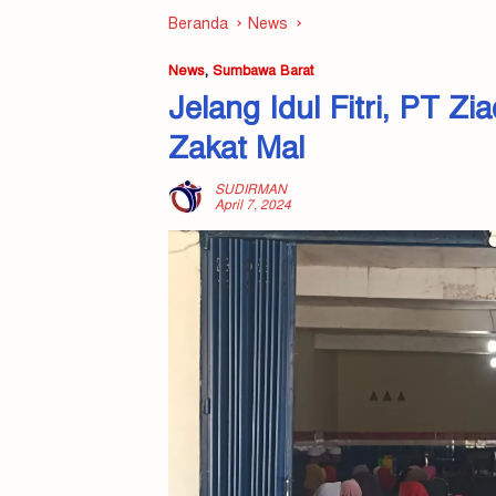
Beranda
News
News
,
Sumbawa Barat
Jelang Idul Fitri, PT Z
Zakat Mal
SUDIRMAN
April 7, 2024