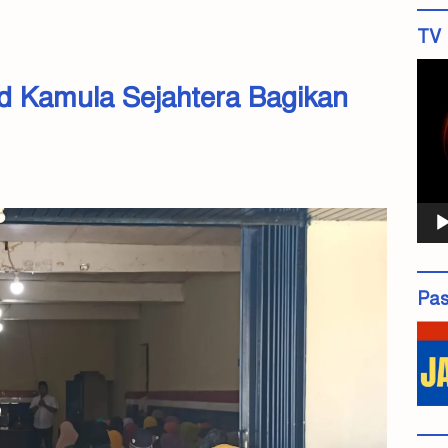
TV 
Pemu
iad Kamula Sejahtera Bagikan
Vide
Pas