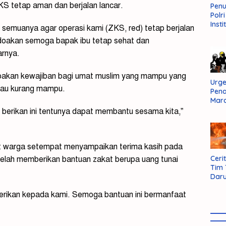
S tetap aman dan berjalan lancar.
Pen
Polr
Insti
semuanya agar operasi kami (ZKS, red) tetap berjalan
Dal
ndoakan semoga bapak ibu tetap sehat dan
Pers
Huk
arnya.
Admi
Neg
upakan kewajiban bagi umat muslim yang mampu yang
Urge
tau kurang mampu.
Pen
Mar
Aksi
erikan ini tentunya dapat membantu sesama kita,”
Kab
Sum
Bara
t warga setempat menyampaikan terima kasih pada
Cerit
elah memberikan bantuan zakat berupa uang tunai
Tim
Daru
AMM
berikan kepada kami. Semoga bantuan ini bermanfaat