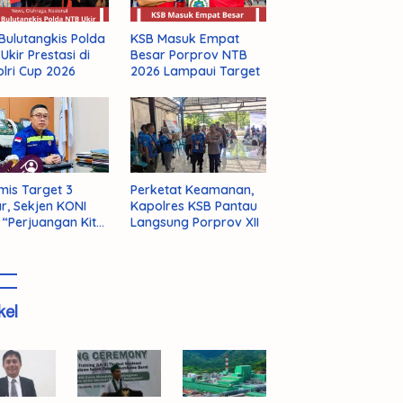
Bulutangkis Polda
KSB Masuk Empat
Ukir Prestasi di
Besar Porprov NTB
lri Cup 2026
2026 Lampaui Target
mis Target 3
Perketat Keamanan,
r, Sekjen KONI
Kapolres KSB Pantau
 “Perjuangan Kita
Langsung Porprov XII
m Selesai!”
kel