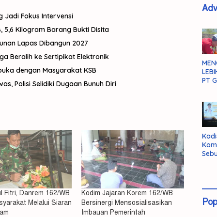
Adv
g Jadi Fokus Intervensi
 5,6 Kilogram Barang Bukti Disita
gunan Lapas Dibangun 2027
Beralih ke Sertipikat Elektronik
MEN
rbuka dengan Masyarakat KSB
LEBI
PT G
, Polisi Selidiki Dugaan Bunuh Diri
Kadi
Kom
Sebu
Pent
Inte
Dat
ul Fitri, Danrem 162/WB
Kodim Jajaran Korem 162/WB
Pop
yarakat Melalui Siaran
Bersinergi Mensosialisasikan
ram
Imbauan Pemerintah