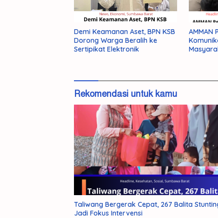
AMMAN Pe
Demi Keamanan Aset, BPN KSB
Komunik
Dorong Warga Beralih ke
Masyara
Sertipikat Elektronik
Rekomendasi untuk kamu
Misteri
Polisi 
Kematian
Kurir G
Mahasiswi
Antarpr
Unram
di Pas
Terkuak,
Barat
Pelaku
Pembunuhan
Taliwang Bergerak Cepat, 267 Balita Stuntin
NDR
Jadi Fokus Intervensi
Ditangkap