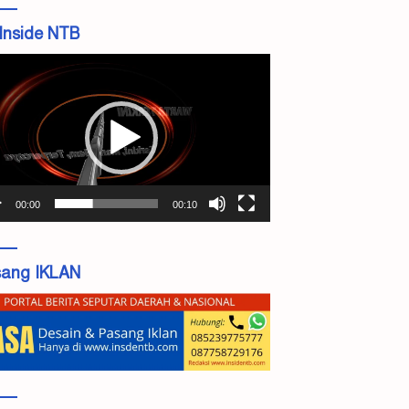
Inside NTB
tar
o
00:00
00:10
ang IKLAN