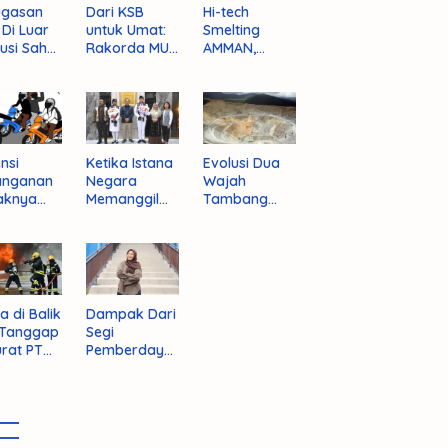
ugasan
Dari KSB
Hi-tech
i Di Luar
untuk Umat:
Smelting
tusi Sah
Rakorda MUI
AMMAN,
am
NTB dan
Jalan Mulus
pektif
Seruan
Indonesia
um
Kebangkitan
Rajai
nistrasi
Moral Para
Produsen
ara
Ulama
Tembaga
Dunia
nsi
Ketika Istana
Evolusi Dua
anganan
Negara
Wajah
aknya
Memanggil
Tambang
 Begal di
Arafat
Purba Batu
upaten
Hijau
bawa
t
a di Balik
Dampak Dari
 Tanggap
Segi
rat PT
Pemberdaya
AN
an Jika
Provinsi Pulau
Sumbawa
Terwujud