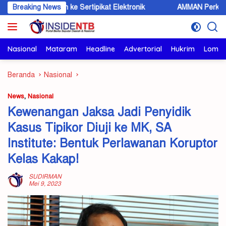
Langsung
eralih ke Sertipikat Elektronik
Breaking News
AMMAN Perkuat Sinergi d
ke
konten
Nasional
Mataram
Headline
Advertorial
Hukrim
Lomb
Beranda
Nasional
News
,
Nasional
Kewenangan Jaksa Jadi Penyidik
Kasus Tipikor Diuji ke MK, SA
Institute: Bentuk Perlawanan Koruptor
Kelas Kakap!
SUDIRMAN
Mei 9, 2023