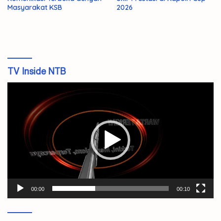
Masyarakat KSB
2026
TV Inside NTB
Pemutar
Video
00:00
00:10