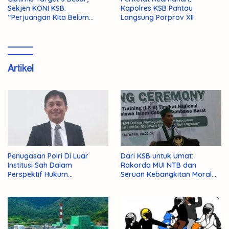
Sekjen KONI KSB:
Kapolres KSB Pantau
“Perjuangan Kita Belum
Langsung Porprov XII
Selesai!”
Artikel
Penugasan Polri Di Luar
Dari KSB untuk Umat:
Institusi Sah Dalam
Rakorda MUI NTB dan
Perspektif Hukum
Seruan Kebangkitan Moral
Administrasi Negara
Para Ulama