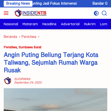
Langsung
ita Stunting Jadi Fokus Intervensi
Breaking News
Bandar Ganja Lintas Wilay
ke
konten
Nasional
Mataram
Headline
Advertorial
Hukrim
Lomb
Beranda
Peristiwa
Peristiwa
,
Sumbawa Barat
Angin Puting Beliung Terjang Kota
Taliwang, Sejumlah Rumah Warga
Rusak
SUDIRMAN
September 24, 2022