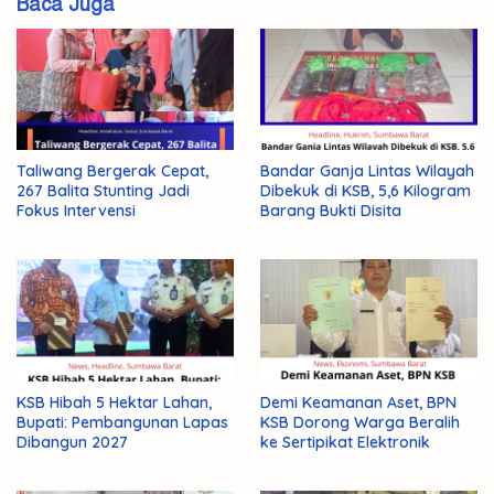
Baca Juga
Puting
Rumah
Rusak
Sejumlah
Taliwang Bergerak Cepat,
Bandar Ganja Lintas Wilayah
Taliwang
267 Balita Stunting Jadi
Dibekuk di KSB, 5,6 Kilogram
Fokus Intervensi
Barang Bukti Disita
Terjang
Warga
KSB Hibah 5 Hektar Lahan,
Demi Keamanan Aset, BPN
Bupati: Pembangunan Lapas
KSB Dorong Warga Beralih
Dibangun 2027
ke Sertipikat Elektronik