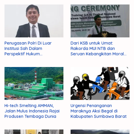
Penugasan Polri Di Luar
Dari KSB untuk Umat:
Institusi Sah Dalam
Rakorda MUI NTB dan
Perspektif Hukum
Seruan Kebangkitan Moral
Administrasi Negara
Para Ulama
Hi-tech Smelting AMMAN,
Urgensi Penanganan
Jalan Mulus Indonesia Rajai
Maraknya Aksi Begal di
Produsen Tembaga Dunia
Kabupaten Sumbawa Barat