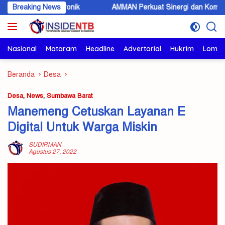
Langsung
ektronik
Breaking News
AMMAN Perkuat Sinergi dan Komunikasi Terbuka 
ke
konten
Nasional
Mataram
Headline
Advertorial
Hukrim
Lomb
Beranda
Desa
Desa
,
News
,
Sumbawa Barat
Manemeng Cetuskan Layanan E
Digital Untuk Warga Miskin
SUDIRMAN
Agustus 27, 2022