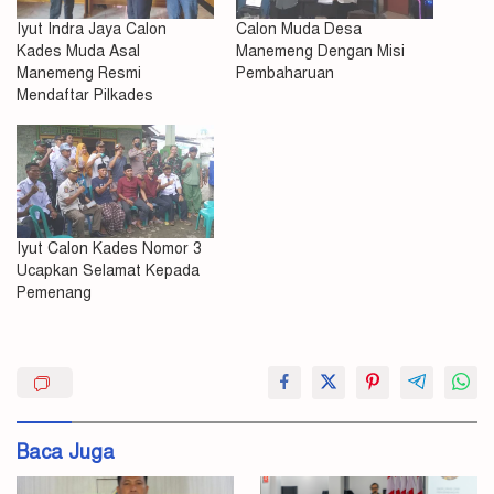
Iyut Indra Jaya Calon
Calon Muda Desa
Kades Muda Asal
Manemeng Dengan Misi
Manemeng Resmi
Pembaharuan
Mendaftar Pilkades
Iyut Calon Kades Nomor 3
Ucapkan Selamat Kepada
Pemenang
Cetuskan
E
Digital
Baca Juga
Layanan