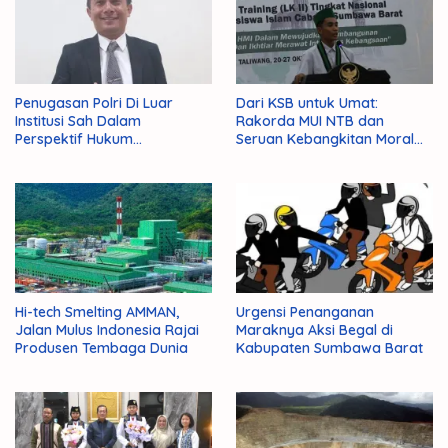
Penugasan Polri Di Luar
Dari KSB untuk Umat:
Institusi Sah Dalam
Rakorda MUI NTB dan
Perspektif Hukum
Seruan Kebangkitan Moral
Administrasi Negara
Para Ulama
Hi-tech Smelting AMMAN,
Urgensi Penanganan
Jalan Mulus Indonesia Rajai
Maraknya Aksi Begal di
Produsen Tembaga Dunia
Kabupaten Sumbawa Barat