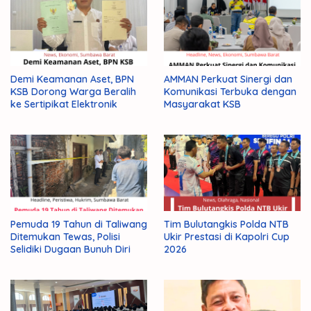
Manemeng
Miskin
Untuk
Warga
Demi Keamanan Aset, BPN
AMMAN Perkuat Sinergi dan
KSB Dorong Warga Beralih
Komunikasi Terbuka dengan
ke Sertipikat Elektronik
Masyarakat KSB
Pemuda 19 Tahun di Taliwang
Tim Bulutangkis Polda NTB
Ditemukan Tewas, Polisi
Ukir Prestasi di Kapolri Cup
Selidiki Dugaan Bunuh Diri
2026