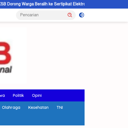
alih ke Sertipikat Elektronik
AMMAN Perkuat Sinergi dan
wa
Politik
Opini
Olahraga
Kesehatan
TNI