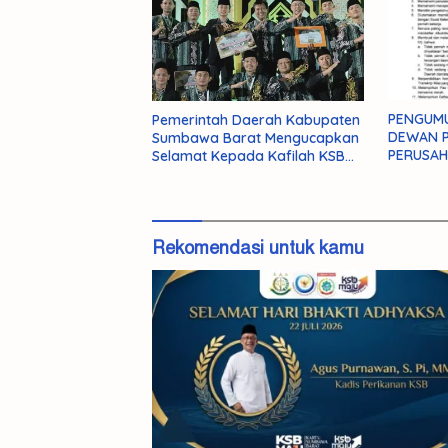
PENGUMUMAN SEL
Pemerintah Daerah Kabupaten
DEWAN 
Sumbawa Barat Mengucapkan
PERUSA
Selamat Kepada Kafilah KSB
BARIRI 
Masuk Dalam 5 Besar di Ajang
KABUPA
MTQ Provinsi NTB ke XXXI
TAHUN 2
Tahun 2026
Rekomendasi untuk kamu