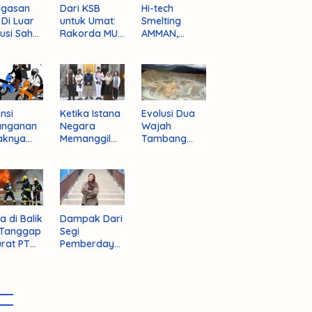
ugasan
Dari KSB
Hi-tech
i Di Luar
untuk Umat:
Smelting
tusi Sah
Rakorda MUI
AMMAN,
am
NTB dan
Jalan Mulus
pektif
Seruan
Indonesia
um
Kebangkitan
Rajai
nistrasi
Moral Para
Produsen
ara
Ulama
Tembaga
Dunia
nsi
Ketika Istana
Evolusi Dua
anganan
Negara
Wajah
aknya
Memanggil
Tambang
 Begal di
Arafat
Purba Batu
upaten
Hijau
bawa
t
a di Balik
Dampak Dari
 Tanggap
Segi
rat PT
Pemberdaya
AN
an Jika
Provinsi Pulau
Sumbawa
Terwujud