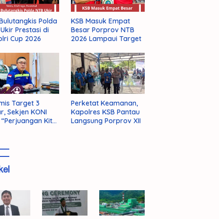
Bulutangkis Polda
KSB Masuk Empat
Ukir Prestasi di
Besar Porprov NTB
lri Cup 2026
2026 Lampaui Target
mis Target 3
Perketat Keamanan,
r, Sekjen KONI
Kapolres KSB Pantau
 “Perjuangan Kita
Langsung Porprov XII
m Selesai!”
kel