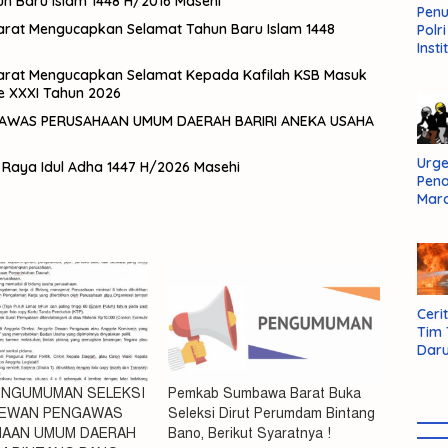
 Baru Islam 1448 H/2016 Masehi
Pen
rat Mengucapkan Selamat Tahun Baru Islam 1448
Polr
Insti
Dal
rat Mengucapkan Selamat Kepada Kafilah KSB Masuk
Pers
e XXXI Tahun 2026
Huk
Admi
Neg
Urge
Raya Idul Adha 1447 H/2026 Masehi
Pen
Mar
Aksi
Kab
Sum
Bara
Cerit
Tim
Daru
AMM
PENGUMUMAN SELEKSI
Pemkab Sumbawa Barat Buka
DEWAN PENGAWAS
Seleksi Dirut Perumdam Bintang
AAN UMUM DAERAH
Bano, Berikut Syaratnya !