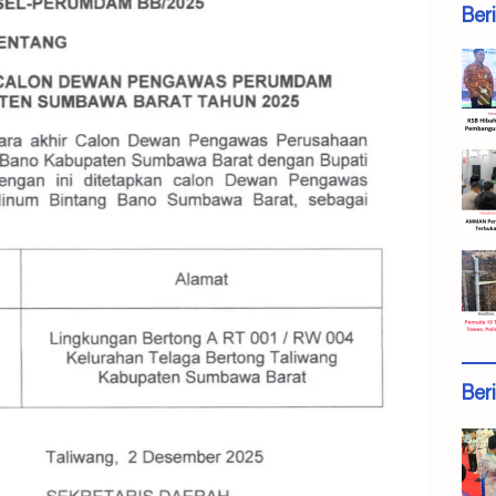
Ber
Ber