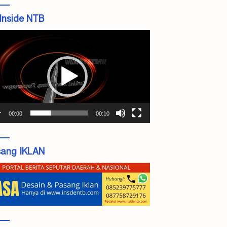
Inside NTB
tar
o
00:00
00:10
ang IKLAN