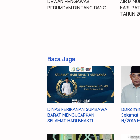
DEWAN PENGAWAS
AIR MIN
PERUMDAM BINTANG BANO
KABUPAT
TAHUN 2
#Perumda
Iklan
Wawancara
Baca Juga
DINAS PERIKANAN SUMBAWA
Diskomi
BARAT MENGUCAPKAN
Selamat 
SELAMAT HARI BHAKTI
H/2016 M
ADHYAKSA 22 JULI 2026