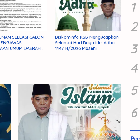
1
2
EKSI CALON
Diskominfo KSB Mengucapkan
PENGAWAS
Selamat Hari Raya Idul Adha
3
HAAN UMUM DAERAH
1447 H/2026 Masehi
ANEKA USAHA
TEN SUMBAWA BARAT
4
026
5
6
Pop