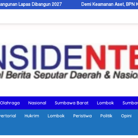
ibangun 2027
Demi Keamanan Aset, BPN KSB Dorong Warga Ber
Olahraga
Nasional
Sumbawa Barat
Lombok
Sumba
ertorial
Hukrim
Lombok
Peristiwa
Politik
Opini