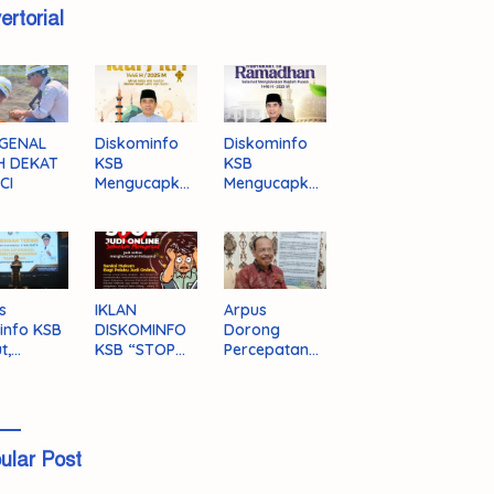
ertorial
GENAL
Diskominfo
Diskominfo
H DEKAT
KSB
KSB
CI
Mengucapka
Mengucapka
n Selamat
n Selamat
Hari Raya
Menjalankan
Idul Fitri 1446
Ibadah Puasa
H/2025 M
1446 H/2025
M
s
IKLAN
Arpus
info KSB
DISKOMINFO
Dorong
t,
KSB “STOP
Percepatan
ingnya
JUDI ONLINE”
Literasi
grasi
Masyarakat
a
KSB
ular Post