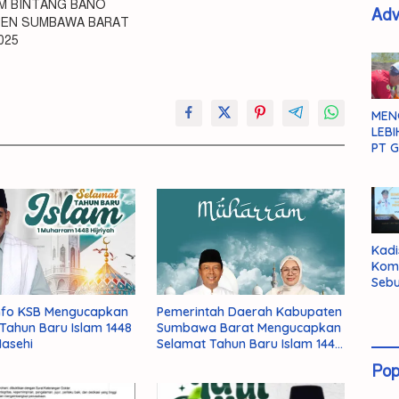
UM BINTANG BANO
Adv
EN SUMBAWA BARAT
025
MEN
LEBI
PT G
Kadi
Kom
Sebu
Pent
nfo KSB Mengucapkan
Pemerintah Daerah Kabupaten
Inte
Tahun Baru Islam 1448
Sumbawa Barat Mengucapkan
Dat
asehi
Selamat Tahun Baru Islam 1448
H/2026 Masehi
Pop