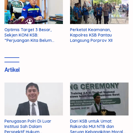
Optimis Target 3 Besar,
Perketat Keamanan,
Sekjen KONI KSB:
Kapolres KSB Pantau
“Perjuangan Kita Belum
Langsung Porprov XII
Selesai!”
Artikel
Penugasan Polri Di Luar
Dari KSB untuk Umat:
Institusi Sah Dalam
Rakorda MUI NTB dan
Perspektif Hukum
Seruan Kebangkitan Moral