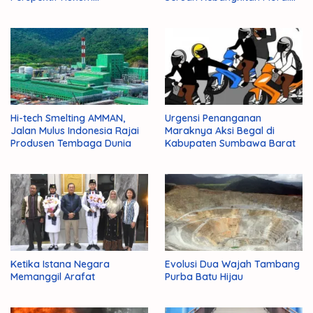
Administrasi Negara
Para Ulama
Hi-tech Smelting AMMAN,
Urgensi Penanganan
Jalan Mulus Indonesia Rajai
Maraknya Aksi Begal di
Produsen Tembaga Dunia
Kabupaten Sumbawa Barat
Ketika Istana Negara
Evolusi Dua Wajah Tambang
Memanggil Arafat
Purba Batu Hijau