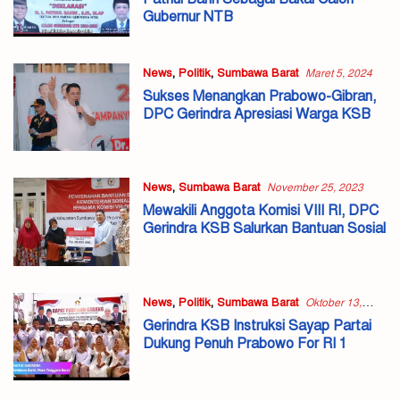
Gubernur NTB
News
,
Politik
,
Sumbawa Barat
Maret 5, 2024
Sukses Menangkan Prabowo-Gibran,
DPC Gerindra Apresiasi Warga KSB
News
,
Sumbawa Barat
November 25, 2023
Mewakili Anggota Komisi VIII RI, DPC
Gerindra KSB Salurkan Bantuan Sosial
News
,
Politik
,
Sumbawa Barat
Oktober 13,
2023
Gerindra KSB Instruksi Sayap Partai
Dukung Penuh Prabowo For RI 1