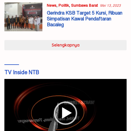
News
,
Politik
,
Sumbawa Barat
Mei 13, 2023
Gerindra KSB Target 5 Kursi, Ribuan
Simpatisan Kawal Pendaftaran
Bacaleg
Selengkapnya
TV Inside NTB
Pemutar
Video