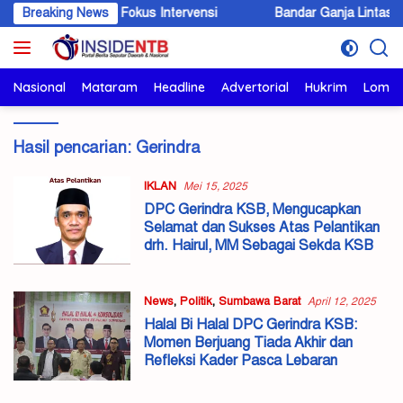
Langsung
nting Jadi Fokus Intervensi
Breaking News
Bandar Ganja Lintas Wilayah Dib
ke
konten
Nasional
Mataram
Headline
Advertorial
Hukrim
Lomb
Hasil pencarian:
Gerindra
IKLAN
Mei 15, 2025
DPC Gerindra KSB, Mengucapkan
Selamat dan Sukses Atas Pelantikan
drh. Hairul, MM Sebagai Sekda KSB
News
,
Politik
,
Sumbawa Barat
April 12, 2025
Halal Bi Halal DPC Gerindra KSB:
Momen Berjuang Tiada Akhir dan
Refleksi Kader Pasca Lebaran