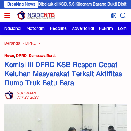
Langsung
layah Dibekuk di KSB, 5,6 Kilogram Barang Bukti Disita
Breaking News
KSB 
ke
konten
Nasional
Mataram
Headline
Advertorial
Hukrim
Lomb
Beranda
DPRD
News
,
DPRD
,
Sumbawa Barat
Komisi III DPRD KSB Respon Cepat
Keluhan Masyarakat Terkait Aktifitas
Dump Truk Batu Bara
SUDIRMAN
Juni 28, 2023