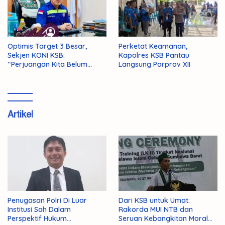
Optimis Target 3 Besar,
Perketat Keamanan,
Sekjen KONI KSB:
Kapolres KSB Pantau
“Perjuangan Kita Belum
Langsung Porprov XII
Selesai!”
Artikel
Penugasan Polri Di Luar
Dari KSB untuk Umat:
Institusi Sah Dalam
Rakorda MUI NTB dan
Perspektif Hukum
Seruan Kebangkitan Moral