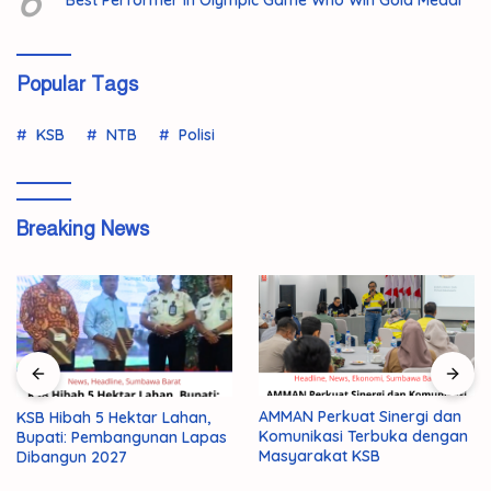
Popular Tags
KSB
NTB
Polisi
Breaking News
AMMAN Perkuat Sinergi dan
Pemuda 19 Tahun di Taliwang
Komunikasi Terbuka dengan
Ditemukan Tewas, Polisi
Masyarakat KSB
Selidiki Dugaan Bunuh Diri