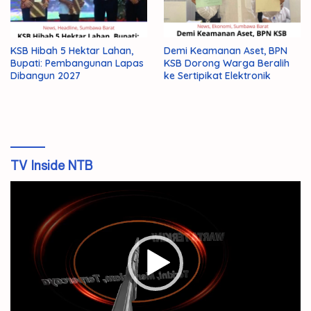
KSB Hibah 5 Hektar Lahan,
Demi Keamanan Aset, BPN
Bupati: Pembangunan Lapas
KSB Dorong Warga Beralih
Dibangun 2027
ke Sertipikat Elektronik
TV Inside NTB
Pemutar
Video