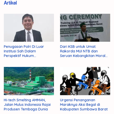
Artikel
Penugasan Polri Di Luar
Dari KSB untuk Umat:
Institusi Sah Dalam
Rakorda MUI NTB dan
Perspektif Hukum
Seruan Kebangkitan Moral
Administrasi Negara
Para Ulama
Hi-tech Smelting AMMAN,
Urgensi Penanganan
Jalan Mulus Indonesia Rajai
Maraknya Aksi Begal di
Produsen Tembaga Dunia
Kabupaten Sumbawa Barat