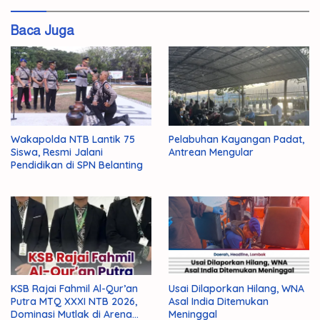
Lantas
Baca Juga
Wakapolda NTB Lantik 75
Pelabuhan Kayangan Padat,
Siswa, Resmi Jalani
Antrean Mengular
Pendidikan di SPN Belanting
KSB Rajai Fahmil Al-Qur’an
Usai Dilaporkan Hilang, WNA
Putra MTQ XXXI NTB 2026,
Asal India Ditemukan
Dominasi Mutlak di Arena
Meninggal