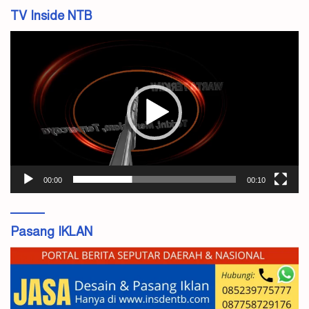
TV Inside NTB
Pemutar
Video
00:00
00:10
Pasang IKLAN