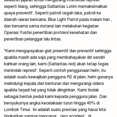
seleluruh jajaran untuk mengurangi intensitas represif
seperti tilang, sehingga Satlantas Lotim memaksimalkan
upaya preventif. Seperti patroli cegah laka, patroli ke
daerah rawan bencana, Blue Light Patrol pada malam hari ,
dan bersama sama instansi lain melakukan kegiatan
Operasi Yustisi penertiban protokol kesehatan dan
penertiban pelanggar lalu lintas.
“Kami mengupayakan giat preemtif dan preventif sehingga
apabila masih ada saja yang membahayakan diri sendiri
bahkan orang lain, kami (Satlantas-red) akan tetap tegas
menindak represif. Seperti contoh penggunaan helm, itu
adalah suatu kewajiban pengguna R2 di jalan, helm gunanya
melindungi kepala dari benturan dan mengurangi cidera
apabila terjadi hal yang tidak diinginkan. Kami tindak
sebagai bentuk peduli kami kepada pengguna jalan. Dan
bersyukurnya angka kecelakaan turun hingga 40% di
Lombok Timur. Ini adalah suatu prestasi yang harus kita
tingkatkan sampai mencapai _zero accident_ di