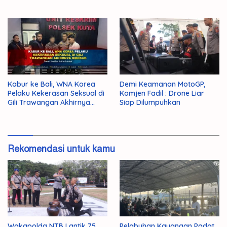
Final
Kabur ke Bali, WNA Korea
Demi Keamanan MotoGP,
Pelaku Kekerasan Seksual di
Komjen Fadil : Drone Liar
Gili Trawangan Akhirnya
Siap Dilumpuhkan
Dibekuk
Rekomendasi untuk kamu
Wakapolda NTB Lantik 75
Pelabuhan Kayangan Padat,